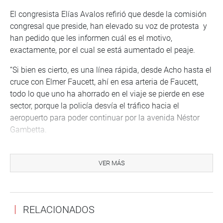
El congresista Elías Avalos refirió que desde la comisión
congresal que preside, han elevado su voz de protesta y
han pedido que les informen cuál es el motivo,
exactamente, por el cual se está aumentado el peaje.
“Si bien es cierto, es una línea rápida, desde Acho hasta el
cruce con Elmer Faucett, ahí en esa arteria de Faucett,
todo lo que uno ha ahorrado en el viaje se pierde en ese
sector, porque la policía desvía el tráfico hacia el
aeropuerto para poder continuar por la avenida Néstor
Gambetta.
Precisó que va a servir muchísimo que la comisión pueda
preguntarle a estas empresas el motivo por el cual han
VER MÁS
subido los precios de las tarifas, y al Ministerio de
Transportes, por qué no se puede continuar por la misma
‘línea amarilla’ para tomar la avenida Gambetta, donde se
RELACIONADOS
forma un nudo.