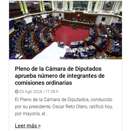
Culminó, señalando que se invitará a la comisión a las
entidades pertinentes para que expliquen también “cómo
es posible que de la noche a la mañana una línea nueva,
como es la ‘Línea amarilla’, incrementan el precio del
peaje; tienen que darnos una explicación”, subrayó el
parlamentario. (JCHOY)
PRENSA CONGRESO
Pleno de la Cámara de Diputados
aprueba número de integrantes de
comisiones ordinarias
05 Ago 2026 | 17:28 h
El Pleno de la Cámara de Diputados, conducido
por su presidente, Oscar Reto Otero, ratificó hoy,
por mayoría, el...
Leer más >