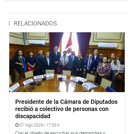
Síguenos en nuestra página web y redes sociales.
RELACIONADOS
http://www.congreso.gob.pe/
Facebook:
https://www.facebook.com/congresoperu
Twitter:
https://twitter.com/congresoperu
Youtube:
http://www.youtube.com/congresoperu
Soundcloud:
https://soundcloud.com/radiocongreso
Presidente de la Cámara de Diputados
recibió a colectivo de personas con
discapacidad
07 Ago 2026 | 17:50 h
Con el objeto de escuchar sus demandas y