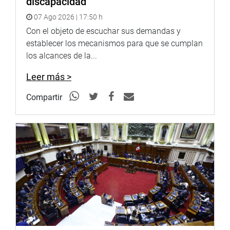
discapacidad
expediente técnico y ahí está la corrupción. “Esa es la
07 Ago 2026 | 17:50 h
mirada que tenemos que ver para que la inversión llegue
bien. En el tema de la reconstrucción usted va a tener
Con el objeto de escuchar sus demandas y
cientos de sorpresas», observó el legislador.
establecer los mecanismos para que se cumplan
los alcances de la...
Leer más >
A su turno, el legislador Dipas Huamán solicitó que se
haga seguimiento al proyecto aprobado relacionado al
Compartir
agua en el Vraem. «Ponga sus buenos oficios señor
contralor», subrayó el legislador; en tanto que, Cesar
Campos, dejó entrever que algunas campañas políticas
están generando que gobiernos locales no presenten aún
sus informes. ¿Algunas entidades no quieren presentar
sus informes o es que tiene algo que esconder?, preguntó
el legislador.
Por su lado, el congresista Modesto Figueroa denunció
que el programa «Trabaja Perú» se burla de los alcaldes
porque los hace viajar y modificar reiteradamente sus