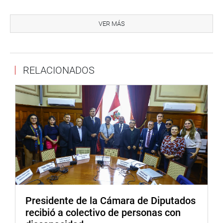
Con respecto al proceso de implementación de la
auditoría del 2016 dijo que el Ministerio de Economía y
VER MÁS
Finanzas debe gestionar en coordinación con los
ministerios de Vivienda, Energía y Transportes la
implementación de las recomendaciones identificadas en
RELACIONADOS
la auditoría financiera de la Cuenta General de la
República del año 2016, que se mantienen en proceso de
implementación.
Durante el debate, el congresista Guillermo Martorell dijo
Contraloría es una institución en la cual debemos creer y
saludó el enfoque proyectado hacia la modernización de
sus normas para que el Estado cumpla una mejor
función. “Los elefantes blancos que hay en el Estado hay
que desparecerlos», remarcó el legislador.
Por su parte, el congresista Mártires Lizana advirtió que
Presidente de la Cámara de Diputados
siempre se busca recursos para obras y que el recurso se
recibió a colectivo de personas con
gaste bien, pero no chequeamos cómo se hace el