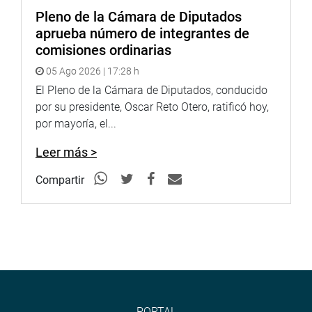
proyectos y “se han dado el lujo de instalar oficinas para
Pleno de la Cámara de Diputados
ayudar a los alcaldes en sus proyectos, sin embargo
aprueba número de integrantes de
hasta ahora no funcionan. ¿Parece que hay que pagar
comisiones ordinarias
diezmo para que esto funcione?, preguntó el legislador al
05 Ago 2026 | 17:28 h
tiempo de sentenciar que eso no se puede permitir y se
El Pleno de la Cámara de Diputados, conducido
tiene que investigar.
por su presidente, Oscar Reto Otero, ratificó hoy,
por mayoría, el...
JEFE DE LA SUNAT: MEJORA LA RECAUDACIÓN
Leer más >
A la sesión también asistió jefe de la Superintendencia
Nacional de Adunas y Administración Tributaria (SUNAT),
Compartir
Víctor Paul Shiguiyama Kobashigawa, para sustentar los
ingresos tributarios que justifican los recursos públicos
del Proyecto de Presupuesto del Sector Publico para el
Año fiscal 2019.
Al presentar un panorama general sobre los ingresos dijo
que en el 2015 hubo una caída, sin embrago, entre el
2016 y el 2017 se dio una recuperación de los ingresos
PORTAL