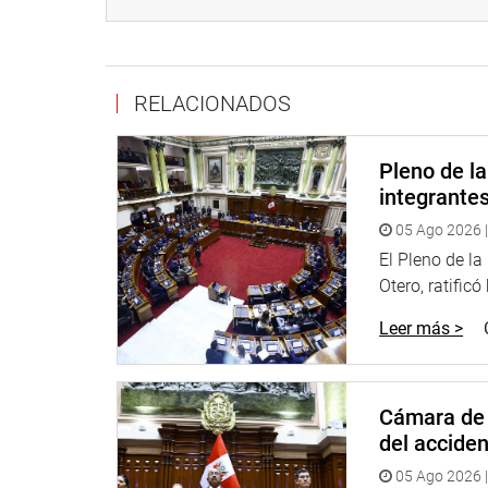
http://www.congreso.gob.pe/
RELACIONADOS
Facebook:
https://www.facebook.com/congreso
Twitter:
https://twitter.com/congresoperu
Pleno de l
Youtube:
http://www.youtube.com/congresoperu
integrante
05 Ago 2026 |
Soundcloud:
https://soundcloud.com/radiocongr
El Pleno de l
Otero, ratificó
Leer más >
Cámara de 
del accide
05 Ago 2026 |