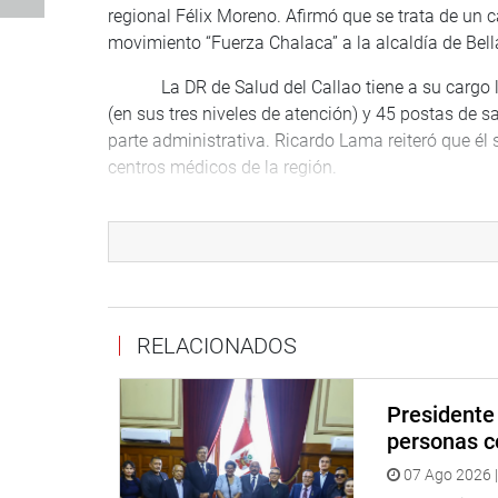
regional Félix Moreno. Afirmó que se trata de un 
movimiento “Fuerza Chalaca” a la alcaldía de Bella
La DR de Salud del Callao tiene a su cargo los 
(en sus tres niveles de atención) y 45 postas de s
parte administrativa. Ricardo Lama reiteró que él 
centros médicos de la región.
Refirió que tuvo conocimiento de algunas denun
equipo médico del hospital itinerante que fue tran
emergencia), y que las investigaciones están a ca
personal están a cargo de la secretaría técnica.
El director regional informó que el presupuesto
RELACIONADOS
cuales unos 100 millones son recursos ordinarios 
nombrados, 800 bajo el régimen CAS y alrededor de
Presidente 
“trabajadores fantasmas”.
personas c
Al respecto, el presidente de la comisión, congr
07 Ago 2026 |
multipartidario la relación del personal médico y 