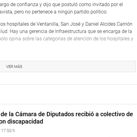
cargo de confianza y dijo que postuló como invitado por el
vista, pero no pertenece a ningún partido político.
hospitales de Ventanilla, San José y Daniel Alcides Carrión
alud. Hay una gerencia de Infraestructura que se encarga de la
solo opina sobre las categorías de atención de los hospitales y
cias sobre el hospital de Ventanilla (la desaparición del
sferido a este hospital y que iba a ser destinado para casos de
VER MÁS
rgo de la Contraloría General. Los procesos administrativos al
 anual del pliego asciende a 136 millones de soles, de los
y 17 millones las transferencias. Tiene 900 trabajadores
 600 por servicios (“locadores”). Dijo que desconocía si había
de la Cámara de Diputados recibió a colectivo de
on discapacidad
esista Percy Alcalá, le solicitó que haga llegar al grupo
 17:50 h
administrativo.