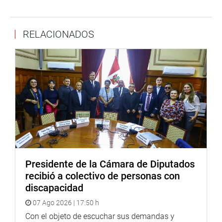
los servicios del hospital y extienda su atención con
diversas especialidades médicas y sus dos salas de
RELACIONADOS
operaciones.
“Físicamente el hospital no puede crecer,
actualmente se utilizan como consultorios internos y
externos a través de otros programas”, explicó el director
regional. Dijo que inicialmente se tuvo un presupuesto de
9 millones de soles, hoy es de 22 millones 600 mil soles
para atender a las 400 mil personas.
Refirió que como unidad ejecutora, el hospital de
Ventanilla, desde 2013, tiene autonomía administrativa.
Atiende diez partos cada día. Es un hospital de nivel II-1,
Presidente de la Cámara de Diputados
no de alta complejidad, por lo que los casos de
recibió a colectivo de personas con
operaciones complejas son transferidos al Hospital
discapacidad
Carrión.
07 Ago 2026 | 17:50 h
Amador Villanueva se comprometió a remitir a la
Con el objeto de escuchar sus demandas y