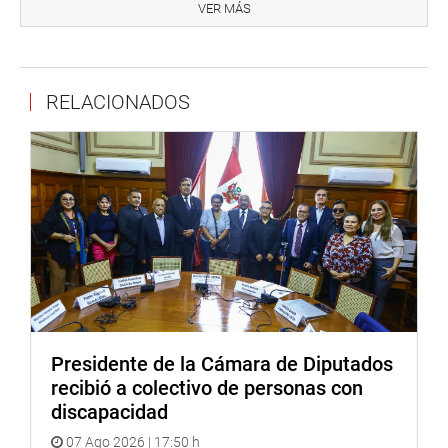
y redes sociales.
VER MÁS
http://www.congreso.gob.pe/
Facebook:
https://www.facebook.com/congresoperu
RELACIONADOS
Twitter:
https://twitter.com/congresoperu
Youtube:
http://www.youtube.com/congresoperu
Soundcloud:
https://soundcloud.com/radiocongreso
Presidente de la Cámara de Diputados
recibió a colectivo de personas con
discapacidad
07 Ago 2026 | 17:50 h