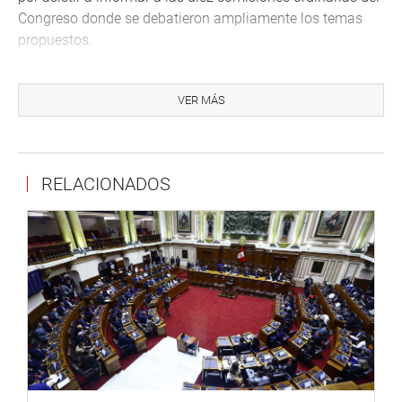
Congreso donde se debatieron ampliamente los temas
propuestos.
Miguel Torres puso a debate un preinforme que, según
dijo, es sólido y jurídico y en el cual se plantea que en 60
VER MÁS
o 90 días se dicten los decretos legislativas en varias
materias.
PRENSA CONGRESO
RELACIONADOS