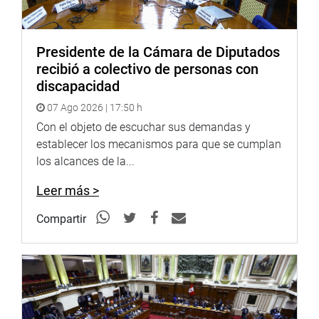
Presidente de la Cámara de Diputados
recibió a colectivo de personas con
discapacidad
07 Ago 2026 | 17:50 h
Con el objeto de escuchar sus demandas y
establecer los mecanismos para que se cumplan
los alcances de la...
En otro momento, los trabajadores agradecieron al
congresista, por ayudar a través del Parlamento, en la
Leer más >
mejora de las condiciones sociales y económicas de los
servidores del sector salud.
Compartir
También reconocieron la labor del parlamentario, por
apoyar la adquisición de una unidad ambulancia para
atender a los pobladores de dicha localidad, gestionada
desde su despacho.