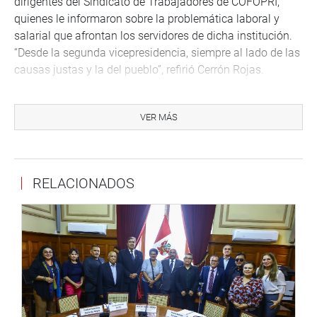
dirigentes del Sindicato de Trabajadores de COFOPRI,
quienes le informaron sobre la problemática laboral y
salarial que afrontan los servidores de dicha institución.
“Desde la segunda vicepresidencia, siempre al lado de las
causas justas y la del pueblo”, refirió Cerrón Rojas.
CAJAMARCA
VER MÁS
En el distrito de San Pablo, Cajamarca, el legislador
Américo Gonza Castillo, visitó la Red de Salud y el Centro
de Salud “San Pablo”, categoría I-4; donde pudo
comprobar el tipo de atención que reciben los usuarios de
RELACIONADOS
este servicio, así como los requerimientos para la mejora
de su infraestructura y mayor número de personal técnico
y profesional.