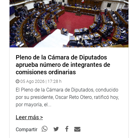
pequeños productores mineros están trabajando
rústicamente poco a poco para mejorar su actividad.
OFICINA DE COMUNICACIONES E IMAGEN
INSTITUCIONAL
Pleno de la Cámara de Diputados
aprueba número de integrantes de
comisiones ordinarias
05 Ago 2026 | 17:28 h
El Pleno de la Cámara de Diputados, conducido
por su presidente, Oscar Reto Otero, ratificó hoy,
por mayoría, el...
Leer más >
Compartir