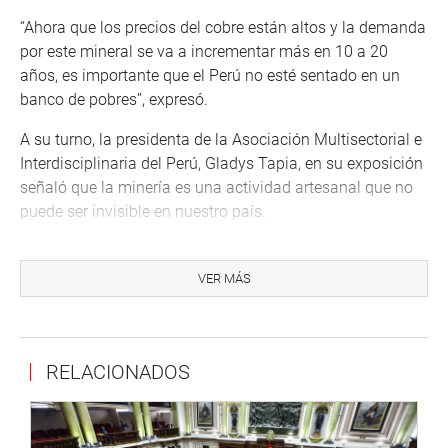
“Ahora que los precios del cobre están altos y la demanda
por este mineral se va a incrementar más en 10 a 20
años, es importante que el Perú no esté sentado en un
banco de pobres”, expresó.
A su turno, la presidenta de la Asociación Multisectorial e
Interdisciplinaria del Perú, Gladys Tapia, en su exposición
señaló que la minería es una actividad artesanal que no
puede ser invisible en nuestro país.
Dijo que la pequeña minería ha crecido mucho más en el
siglo XXI por no tener oportunidades de trabajo. “Es una
VER MÁS
actividad que se desarrolla en las alturas donde los
productos agrícolas no crecen, no tienen buena cosecha,
son deficientes, por eso tienen que buscar una alternativa
RELACIONADOS
para subsistir para mejorar su calidad de vida”, expresó.
Agregó que desde el Congreso se deben buscar
soluciones con una mirada empresarial, toda vez, que los