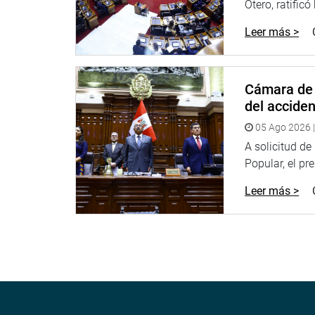
Otero, ratificó
PRENSA CONGRESO
Leer más >
Cámara de 
del accide
05 Ago 2026 |
A solicitud d
Popular, el pr
Leer más >