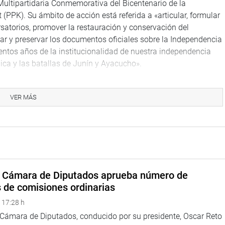
ultipartidaria Conmemorativa del Bicentenario de la
PPK). Su ámbito de acción está referida a «articular, formular
satorios, promover la restauración y conservación del
car y preservar los documentos oficiales sobre la Independencia
ntos años de la institucionalidad de nuestra independencia
ica y las batallas de Junín y Ayacucho».
rge del Castillo (CPA), Edwin Donayre (APP), Víctor Andrés
 Torres Morales (FP) y Carlo Tubino (FP).
VER MÁS
ultipartidaria encargada del Ordenamiento Legislativo y que
ircunscrita a proponer «líneas maestras para el logro de una
sión Especial de Seguimiento de la Incorporación del Perú a la
 Económicos (OCDE) y finalmente existe la Comisión Especial
a Cámara de Diputados aprueba número de
 Apurímac, Ene y Mantaro (VRAEM) que se encargará de estudiar,
s de comisiones ordinarias
s políticas, planes, programas, proyectos, estrategias, entre
 17:28 h
del VRAEM, recomendando y tomando acciones conforme a sus
a Cámara de Diputados, conducido por su presidente, Oscar Reto