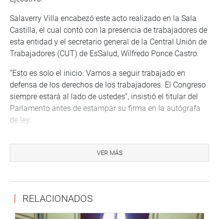
Salaverry Villa encabezó este acto realizado en la Sala
Castilla, el cual contó con la presencia de trabajadores de
esta entidad y el secretario general de la Central Unión de
Trabajadores (CUT) de EsSalud, Wilfredo Ponce Castro.
“Esto es solo el inicio. Vamos a seguir trabajado en
defensa de los derechos de los trabajadores. El Congreso
siempre estará al lado de ustedes”, insistió el titular del
Parlamento antes de estampar su firma en la autógrafa
de ley.
Salaverry Villa destacó la lucha indesmayable y por
décadas de miles de trabajadores de EsSalud, quienes
VER MÁS
injustamente luego de 25 o 30 años de servicios, solo
recibían entre 800 y mil soles como CTS.
“Lo trabajadores deben ser tratados con respeto y con
RELACIONADOS
dignidad. En nuestro país no pueden existir dos clases de
trabajadores. Tenemos que estandarizar el régimen