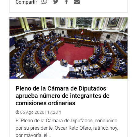
Heraldo
:
goo.gl/Ty5Tto
Compartir
Portal:
http://www.congreso.gob.pe/
Facebook:
https://goo.gl/s5t7XN
Twitter:
https://goo.gl/iMywRR
YouTube:
https://goo.gl/VBXBNk
Radio:
goo.gl/hMwTg1
fotografia.congreso.gob.pe
Pleno de la Cámara de Diputados
aprueba número de integrantes de
comisiones ordinarias
05 Ago 2026 | 17:28 h
El Pleno de la Cámara de Diputados, conducido
por su presidente, Oscar Reto Otero, ratificó hoy,
por mayoría, el...