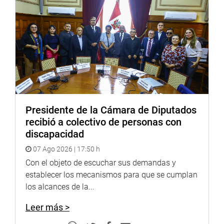
laboral y lo vamos a hacer poco a poco”, indicó el titular
del Parlamento
En tanto, Wilfredo Ponce agradeció al Congreso de la
República por sacar adelante esta ley que reconoce los
derechos laborales de más de 12 mil trabajadores de
EsSalud.
“Los trabajadores siempre estaremos con los
Presidente de la Cámara de Diputados
congresistas que apuestan por defender nuestros
recibió a colectivo de personas con
derechos laborales”, expresó el dirigente sindical.
discapacidad
En la ceremonia, también asistió la legisladora Milagros
07 Ago 2026 | 17:50 h
Salazar (FP), una de las autoras de ese proyecto de ley.
Con el objeto de escuchar sus demandas y
PRENSA-CONGRESO
establecer los mecanismos para que se cumplan
los alcances de la...
Puede encontrar más información en nuestra página web
y redes sociales.
Leer más >