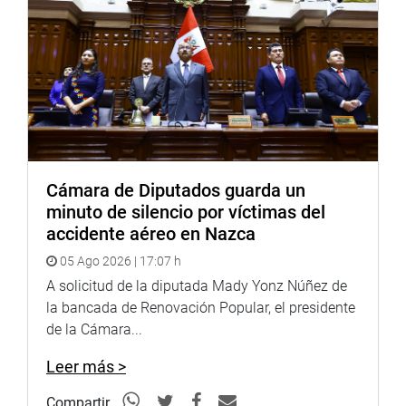
época, quienes contaron sus anécdotas, vivencias y
hechos curiosos acontecidos, que fueron recordados por
Luis Ángel Pinasco, Jesús Arias, Julio Meléndez, entre
otros.(Jarvi)
PRENSA-CONGRESO
Puede encontrar más información en nuestra página web
y redes sociales.
http://www.congreso.gob.pe/
Cámara de Diputados guarda un
minuto de silencio por víctimas del
Facebook:
accidente aéreo en Nazca
https://www.facebook.com/congresodelarepublicadelperu?
05 Ago 2026 | 17:07 h
fref=ts
A solicitud de la diputada Mady Yonz Núñez de
Twitter:
https://twitter.com/congresoperu
la bancada de Renovación Popular, el presidente
Youtube:
http://www.youtube.com/congresoperu
de la Cámara...
Leer más >
Compartir