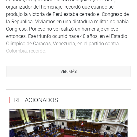
organizador del homenaje, recordó que cuando se
produjo la victoria de Perú estaba cerrado el Congreso de
la Republica. Vivíamos en una dictadura militar, no había
Congreso. Por eso no se realizó un homenaje en ese
entonces. Ese triunfo ocurrió hace 40 años, en el Estadio
Olímpico de Caracas, Venezuela, en el partido contra
Colombia, recordó.
Invocó al Poder Ejecutivo, en especial al Presidente del
Consejo de Ministros, para que se haga viable la pensión
VER MÁS
de gracia para los exfutbolistas.
“Es necesario que se dé la pensión de gracia que están
solicitando varios exfutbolistas. Debo exhortar, insistir y
RELACIONADOS
exigir al Poder Ejecutivo que haga viable la pensión para
estos campeones. Depende de ellos para que este
beneficio justo se cristalice», sostuvo.
Fueron distinguidos los exfutbolistas del equipo que dio
glorias al fútbol peruano el ‘gran capitán’ Héctor