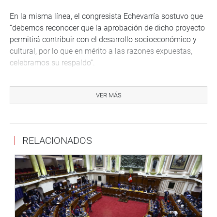
En la misma línea, el congresista Echevarría sostuvo que
“debemos reconocer que la aprobación de dicho proyecto
permitirá contribuir con el desarrollo socioeconómico y
cultural, por lo que en mérito a las razones expuestas,
celebramos su respaldo”.
Durante el debate, el legislador Flavio Cruz (PL) invitó a
los parlamentarios a visitar la región altiplánica y conocer
VER MÁS
de cerca sus atractivos. “Empezando por su persona (al
presidente del Parlamento, José Jerí), vaya a Puno,
visítenos y cuando vaya también disfrute de nuestras
RELACIONADOS
playas. No vaya a pensar que no tenemos playas,
efectivamente las tenemos para un buen descanso y un
amanecer frente a la inmensidad del lago. Hay que dormir
en Chucuito; existe infraestructura hotelera de buen
confort y calidad”, expresó.
Chucuito, conocida como la Ciudad de las Cajas Reales,