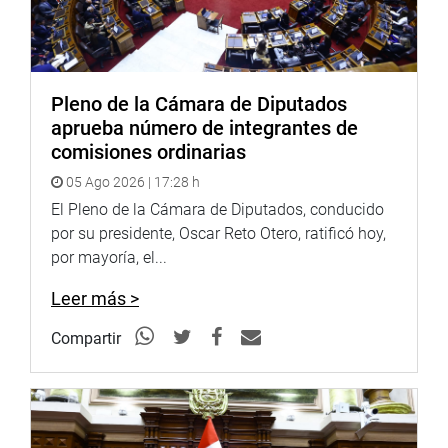
fue sede del Señorío de Lupaqa en la cultura Tiwanaku y
se ubica en las riberas del Lago Titicaca. Sus danzas,
artesanías y gastronomía basada en productos andinos
enriquecen su potencial turístico, que ahora queda bajo
una protección legal que busca consolidarlo como motor
Pleno de la Cámara de Diputados
de desarrollo regional.
aprueba número de integrantes de
comisiones ordinarias
OFICINA DE COMUNICACIONES E IMAGEN
05 Ago 2026 | 17:28 h
INSTITUCIONAL
El Pleno de la Cámara de Diputados, conducido
por su presidente, Oscar Reto Otero, ratificó hoy,
por mayoría, el...
Leer más >
Compartir