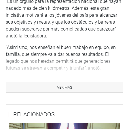
“Es un orgullo para la representación nacional que hayan
nadado más de cien kilómetros. Además, esta gran
iniciativa motivará a los jóvenes del país para alcanzar
sus objetivos y metas, y que los obstáculos y barreras
pueden superarse por más complicadas que parezcan”,
anotó la legisladora.
“Asimismo, nos enseñan el buen trabajo en equipo, en
familia, que siempre va a dar buenos resultados. El
legado que nos heredan permitirá que generaciones
futuras se atrevan a competir y triunfar”, anotó.
“Siempre estaremos agradecidos por sus logros.
Personalmente me siento muy orgullosa por todas sus
VER MÁS
condecoraciones, esfuerzos y objetivos”, expresó al
tiempo de señalar que ese ejemplo también es para los
congresistas que piensan que por ser adultos ya no
RELACIONADOS
pueden hacer esfuerzos físicos.
POR LOS QUE NO PUEDEN CONCEBIR