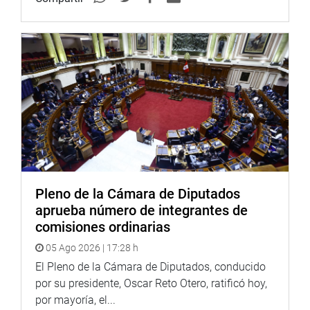
Reproducción Asistida en el Perú, y sus hijos, Luis y
Javier, nadaron 55 kilómetros durante once horas a partir
del 19 de setiembre del años pasado, para cruzar el
Canal de la Mancha, desde Dover en Inglaterra hasta
Cabo Gris-Nez, en Francia, logrando a cumplir su objetivo.
Más adelante, el 8 de diciembre del mismo año, hicieron
lo propio cruzando el Lago Titicaca, es decir nadando
más de cien kilómetros durante 33 horas.
En la actualidad el galeno es director-fundador de la
Clínica de Fertilidad Asistida y Ginecología, Concebir.
Pleno de la Cámara de Diputados
(MED)
aprueba número de integrantes de
comisiones ordinarias
PRENSA CONGRESO
05 Ago 2026 | 17:28 h
El Pleno de la Cámara de Diputados, conducido
por su presidente, Oscar Reto Otero, ratificó hoy,
por mayoría, el...