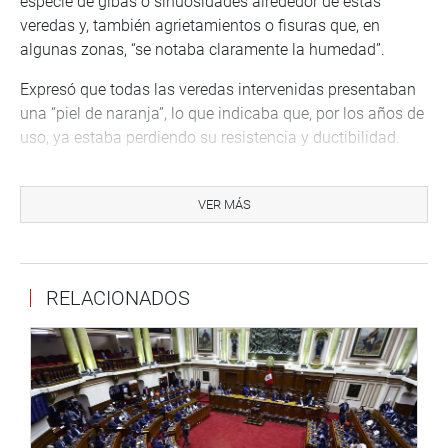
especie de gibas o sinuosidades alrededor de estas
veredas y, también agrietamientos o fisuras que, en
algunas zonas, “se notaba claramente la humedad”.
Expresó que todas las veredas intervenidas presentaban
una “piel de naranja”, lo que indicaba que, por los años de
uso, ya estaba perdiendo su resistencia y ductibilidad.
El ingeniero Castillo aseguró que luego de esta
intervención se entregará un producto bien hecho y
VER MÁS
seguro para los próximos diez a quince años.
En cuanto al costo de esta remodelación, el funcionario
informó que de acuerdo con el proceso efectuado por el
RELACIONADOS
área correspondiente del Congreso se han contratado los
servicios por un monto global de 65 mil soles incluido el
Impuesto General a las Ventas. Las obras serán
entregadas el 6 de julio próximo.
OFICINA DE COMUNICACIONES