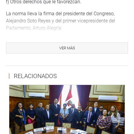
f) Otros derechos que le favorezcan.
La norma lleva la firma del presidente del Congreso,
Alejandro Soto Reyes y del primer vicepresidente del
Parlamento, Arturo Alegría
“Habiendo sido reconsiderada la Ley por el Congreso de la
República, insistiendo en el texto aprobado en sesión del
VER MÁS
Pleno realizada el día trece de abril de dos mil veintitrés,
de conformidad con lo dispuesto por el artículo 108 de la
Constitución Política del Perú, ordeno que se publique y
RELACIONADOS
cumpla”, señala el dispositivo respecto a la atribución del
titular del Parlamento.
OFICINA DE COMUNICACIONES E IMAGEN
INSTITUCIONAL