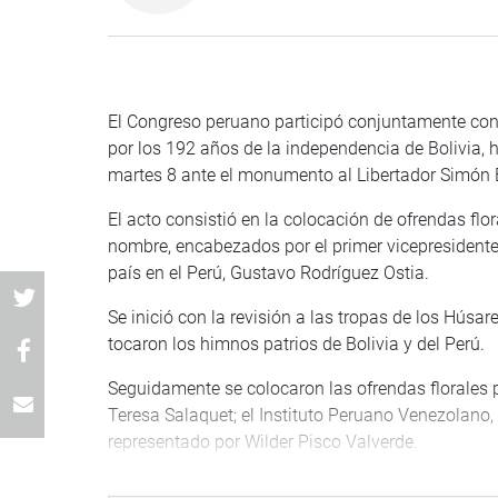
El Congreso peruano participó conjuntamente con i
por los 192 años de la independencia de Bolivia, 
martes 8 ante el monumento al Libertador Simón B
El acto consistió en la colocación de ofrendas flor
nombre, encabezados por el primer vicepresidente
país en el Perú, Gustavo Rodríguez Ostia.
Se inició con la revisión a las tropas de los Húsa
tocaron los himnos patrios de Bolivia y del Perú.
Seguidamente se colocaron las ofrendas florales p
Teresa Salaquet; el Instituto Peruano Venezolano, r
representado por Wilder Pisco Valverde.
Asimismo, ofrendas de la Prefectura de Lima, de l