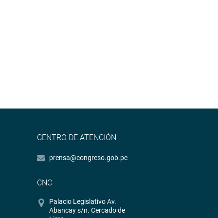
CENTRO DE ATENCIÓN
prensa@congreso.gob.pe
CNC
Palacio Legislativo Av.
Abancay s/n. Cercado de