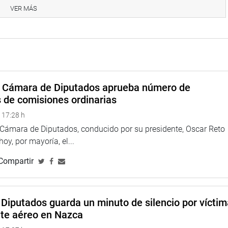
Interamericano de Desarrollo, de la Corporación Andina de
VER MÁS
ipólito Unanue.
 embajada de Finlandia en el Perú, por su embajador Mika
íses del Alba y de los Países Bolivarianos.
Municipalidad Metropolitana de Lima; del Congreso de la
ente y los parlamentarios Marco Miyashiro y Alberto Quintanilla
a Cámara de Diputados aprueba número de
 de Bolivia, por su embajador Rodríguez Ostria y el cuerpo
s de comisiones ordinarias
 17:28 h
a Cámara de Diputados, conducido por su presidente, Oscar Reto
 hoy, por mayoría, el...
Compartir
eru
Diputados guarda un minuto de silencio por vícti
nte aéreo en Nazca