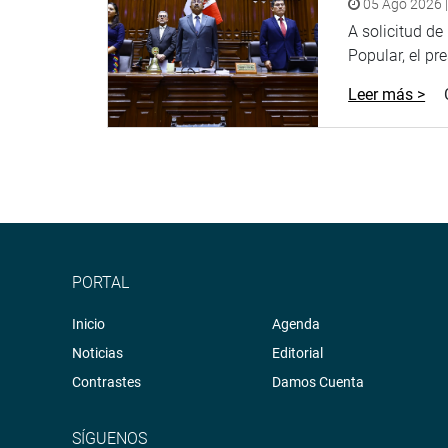
Youtube:
http://www.youtube.com/congresoperu
05 Ago 2026 |
A solicitud d
Soundcloud:
https://soundcloud.com/radiocongr
Popular, el pr
Leer más >
PORTAL
Inicio
Agenda
Noticias
Editorial
Contrastes
Damos Cuenta
SÍGUENOS