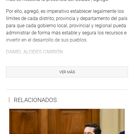
Por ello, agregó, es imperativo establecer legalmente los
límites de cada distrito, provincia y departamento del país
para que cada gobierno local, provincial y regional pueda
administrar de forma más estable y segura los recursos e
invertir en el desarrollo de sus pueblos.
DANIEL ALCIDES CARRIÓN
Como primer punto de la agenda, la representación
nacional aprobó con 86 votos a favor y 1 abstención el
VER MÁS
dictamen recaído en el Proyecto de Ley 11773/2024-PE
que propone el saneamiento de límites y tramos de la
provincia de Daniel Alcides Carrión del departamento de
RELACIONADOS
Pasco.
La presidenta de la Comisión de Descentralización, Ana
Zegarra, indicó que la propuesta permitirá avanzar en el
proceso de saneamiento en aproximadamente 233
kilómetros que representa el 85 % de limites saneados.