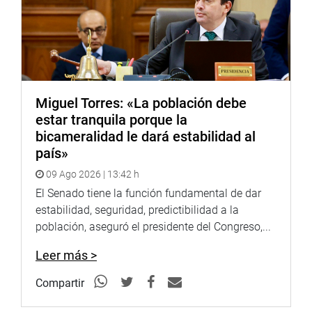
Precisó que, actualmente la colindancia saneada
intradepartamental en la provincia es de 0 %, pero de
aprobarse la iniciativa legislativa se podrá sanear el 85%
de limites intradepartamentales.
Miguel Torres: «La población debe
Finalmente, con 87 votos a favor y 1 abstención el
estar tranquila porque la
dictamen fue exonerado de segunda votación.
bicameralidad le dará estabilidad al
OFICINA DE COMUNICACIONES E IMAGEN
país»
INSTITUCIONAL
09 Ago 2026 | 13:42 h
El Senado tiene la función fundamental de dar
estabilidad, seguridad, predictibilidad a la
población, aseguró el presidente del Congreso,...
Leer más >
Compartir