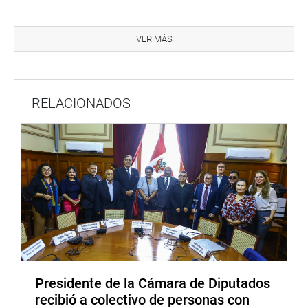
Para el Congreso de la República no se aplicó la amenaza
del tsunami, como en otras partes del país. La experiencia
VER MÁS
tuvo una duración de 25 minutos en que nuevamente
sonó la alarma con la que se dio término a las acciones.
El responsable de la oficina de Prevención y Seguridad del
RELACIONADOS
Núcleo N° 2 del Parlamento Nacional, Manuel Llona
Ramos, dirigió las acciones en la Plaza Bolívar, quien
megáfono en mano dio instrucciones, dirigió al personal
de su oficina y pidió calma y serenidad a los
“evacuados”.
El personal de Prevención y Seguridad, vestidos con
chalecos rojos, naranja, verde y blanco de las diferentes
de brigadas de emergencia del Congreso y equipados
con radios y megáfonos, condujeron y guiaron a los
participantes del evento.
Presidente de la Cámara de Diputados
recibió a colectivo de personas con
Dos “heridos” fueron rápidamente trasladados al puesto