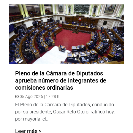
mí recibir esta condecoración (…) hay mucho trabajo para
hacer, trabajemos juntos”, señaló.
El acto también reconoció a Franz Kolb, director de
Relaciones Internacionales del Estado de Utah, así como
a David Utrilla Gómez, ex cónsul del Perú, entre otros
miembros de la delegación.
La ceremonia formó parte del encuentro oficial
organizado por el despacho del congresista Eduardo
Salhuana, orientado a profundizar la cooperación
Pleno de la Cámara de Diputados
institucional entre el Perú y Utah. En esa línea, la reunión
aprueba número de integrantes de
busca impulsar el intercambio de experiencias en gestión
comisiones ordinarias
pública, desarrollo regional e innovación, además de
05 Ago 2026 | 17:28 h
promover la diplomacia parlamentaria como herramienta
para consolidar alianzas estratégicas.
El Pleno de la Cámara de Diputados, conducido
por su presidente, Oscar Reto Otero, ratificó hoy,
OFICINA DE COMUNICACIONES E IMAGEN
por mayoría, el...
INSTITUCIONAL
Leer más >