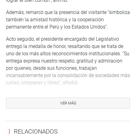
lograr el bien común”, afirmó.
Además, remarcó que la presencia del visitante “simboliza
también la amistad histórica y la cooperación
permanente entre el Perú y los Estados Unidos”.
Acto seguido, el presidente encargado del Legislativo
entregó la medalla de honor, resaltando que se trata de
uno de los más altos reconocimientos institucionales. “Su
entrega expresa nuestro respeto, gratitud y admiración
por quienes, desde sus funciones, trabajan
incansablemente por la consolidación de sociedades más
justas, prósperas y libres”, añadió.
Asimismo, el congresista Eduardo Salhuana otorgó un
diploma de honor al líder del Senado de Utah, reforzando
VER MÁS
el mensaje de cooperación bilateral. Al recibir las
distinciones, Adams expresó su agradecimiento y
reafirmó su voluntad de continuar fortaleciendo los
RELACIONADOS
vínculos entre ambos países. “Este es un gran honor para