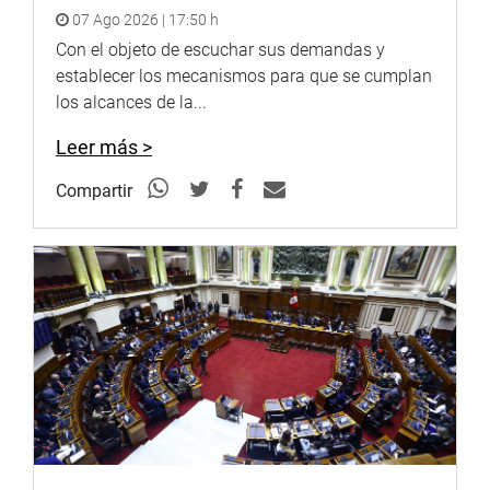
07 Ago 2026 | 17:50 h
tiradas en las calles. “El Congreso no lo puede permitir”,
expresó.
Con el objeto de escuchar sus demandas y
establecer los mecanismos para que se cumplan
En ese sentido hizo un llamado a las autoridades del
los alcances de la...
Poder Judicial para que no se produzca esta acción en
contra de documentos que pertenecen a la Nación
Leer más >
Además, aclaró que la inscripción de esta parte del
Compartir
Palacio de Justicia a nombre del Poder Judicial fue un
proceso espurio e ilegal, realizado al margen del
conocimiento de los responsables del Archivo.
“Aquí lo que corresponde es la restitución del derecho de
propiedad al AGN. Le pedimos al Poder Judicial, con todo
respeto, que no se cometa este atropello”, manifestó.
Del Castillo Gálvez hizo ver que si se produjera un
desalojo el AGN no tendría donde ir porque el Estado no
ha previsto ningún acción para prever el resguardo de esa
importante documentación, que incluye el mismo archivo