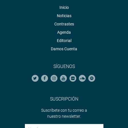
Inicio
Noticias
Contrastes
Agenda
PRENSA CONGRESO 15-08-18
Editorial
Puede encontrar más información en nuestra página web
Damos Cuenta
y redes sociales.
Heraldo
:
goo.gl/Ty5Tto
SÍGUENOS
Portal:
http://www.congreso.gob.pe/
Facebook:
https://goo.gl/s5t7XN
Twitter:
https://goo.gl/iMywRR
SUSCRIPCIÓN
YouTube:
https://goo.gl/VBXBNk
Suscríbete con tu correo a
Radio:
goo.gl/hMwTg1
nuestro newsletter.
fotografia.congreso.gob.pe