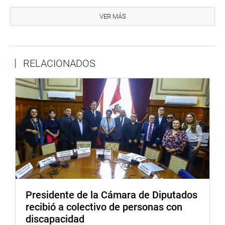
El legislador sostuvo que la Comisión del Bicentenario se
preocupa por el caso, porque “sería un escándalo que en
VER MÁS
víspera de la celebración de 200 años de la
Independencia, tengamos el desalojo inminente del
archivo, porque el 22 de este mes se verá en el Poder
RELACIONADOS
Judicial si lo botan de donde está hace más de 70 años
para dar espacio, presuntamente a más jueces”.
Refirió que el presidente Augusto B. Leguía dijo en su
mensaje al Congreso de la República el 28 de julio de
1928 que estaba ejecutando el plan de edificación del
Palacio de Justicia en el cual se iba a integrar al Archivo
Nacional, lo cual fue publicado en el diario oficial El
Peruano 3 de agosto de 1928.
Señaló, que además, hay otros instrumentos legales de
orden presupuestal, logístico y administrativo que
Presidente de la Cámara de Diputados
confirman que el espacio en el primer piso y en el sótano
recibió a colectivo de personas con
es del AGN donde se preservan documentos de 1533 para
discapacidad
adelante, las mismas que no pueden terminar en cajas