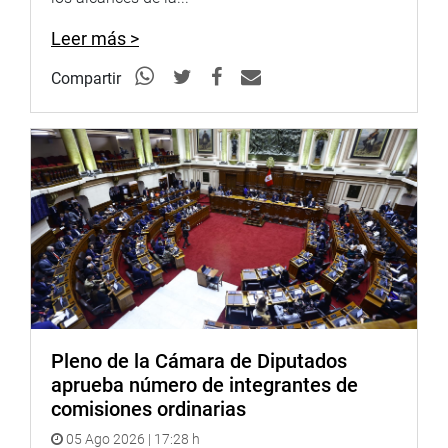
Dijo que tenemos una ministra de Educación que asumió
la responsabilidad del señor Saavedra, entre otras sobre
Leer más >
la organización de los Juegos Panamericanos. Falta muy
poco para realizarlos y no tenemos un solo ladrillo sobre
Compartir
ladrillo, mientras que Francia, que ya ganó la sede para el
2025, ya tiene el 95% de la infraestructura lista.
Nos hubiera gustado que Zavala, quien ha venido con
varios ministros hoy, hubiera acompañado a su ministra
de Educación al Cusco para dar solución a la huelga, pero
no lo hizo, poniendo de excusa que habían terroristas.
Señaló que el discurso con la realidad son otras. Aquí
tengo, mostrando una resolución, quiènes firmaron el
pago de indemnización a la terrorista Lori Berenson,
fueron el señor Kuczynski y el señor Zavala… ¿Es así?
Pleno de la Cámara de Diputados
¡Que me enjuicien! ¡Yo muerta, pero a una terrorista como
aprueba número de integrantes de
esta nunca le daría un sol de los peruanos! sentenció.
comisiones ordinarias
A su turno la congresista Milagros Salazar (FP) dijo no
05 Ago 2026 | 17:28 h