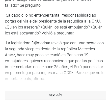
fallado? Se preguntó.
Salgado dijo no entender tanta irresponsabilidad ad
portas del viaje del presidente de la república a la ONU.
¿Quién los asesora? ¿Quién los está empujando? ¿Quién
los está socavando? Volvió a preguntar.
La legisladora fujimorista reveló que conjuntamente con
la segunda vicepresidenta de la repùblica Mercedes
Aráoz, hace muy poco se reunió en Paris con 19
embajadores, quienes reconocieron que por las políticas
implementadas desde hace 25 años, el Perú puede estar
en primer lugar para ingresar a la OCDE. Parece que no le
importa el país, afirmó.
Luego de señalar que el Congreso no ha puesto en esta
situación al gabinete, Salgado estimó que Zavala quiere
VER MÁS
una salida decorosa, quizás porque le han asustado las
preguntas de Lavajato o las denuncias de Maiman.