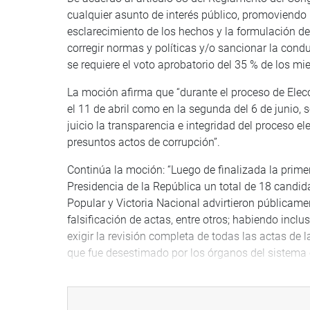
cualquier asunto de interés público, promoviendo 
esclarecimiento de los hechos y la formulación d
corregir normas y políticas y/o sancionar la cond
se requiere el voto aprobatorio del 35 % de los m
La moción afirma que “durante el proceso de Elec
el 11 de abril como en la segunda del 6 de junio, 
juicio la transparencia e integridad del proceso e
presuntos actos de corrupción”.
Continúa la moción: “Luego de finalizada la primer
Presidencia de la República un total de 18 candid
Popular y Victoria Nacional advirtieron públicame
falsificación de actas, entre otros; habiendo incl
exigir la revisión completa de todas las actas de 
que fue desestimado por los órganos del sistema e
Señala también que “luego de la segunda vuelta, f
rápido emitidos por la Onpe, las cifras fueron c