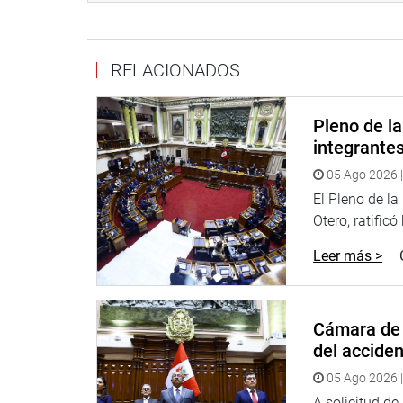
voto. Que, el Partido Fuerza Popular denunció la e
presentadas en muchas mesas de votación, lo que 
La misma moción hace referencia a “presunta falsi
RELACIONADOS
solicitado la exhibición de actas y del padrón de 
electorales. También, que habiéndose solicitado 
Pleno de l
Americanos (OEA), el pedido no fue escuchado”.
integrante
“Ante los hechos descritos, resulta necesario desa
05 Ago 2026 |
organismos electorales, teniendo en consideració
El Pleno de l
cuestionamientos, incluso respecto del actuar de l
Otero, ratificó
que deslegitimaría los resultados y la proclamaci
señala el documento.
Leer más >
Por su parte, Alex Flores Ramírez (Perú Libre) rec
cuando el Gobierno tenía intervenida a las institu
Cámara de 
internacionales lo han verificado, no hay razón n
del accide
elecciones han sido libres, transparentes y democr
05 Ago 2026 |
Para su colega de bancada, Jaime Quito Sarmiento,
A solicitud d