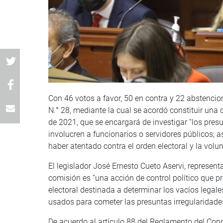
Con 46 votos a favor, 50 en contra y 22 abstencio
N.° 28, mediante la cual se acordó constituir una
de 2021, que se encargará de investigar “los presu
involucren a funcionarios o servidores públicos; 
haber atentado contra el orden electoral y la volu
El legislador José Ernesto Cueto Aservi, represen
comisión es “una acción de control político que p
electoral destinada a determinar los vacíos legal
usados para cometer las presuntas irregularidades
De acuerdo al artículo 88 del Reglamento del Cong