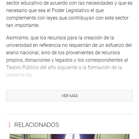
sector educativo de acuerdo con las necesidades y que es
necesario que sea el Poder Legislativo el que
complemente con leyes que contribuyan con este sector
tan importante.
Asimismo, que los recursos para la creación de la
universidad en referencia no requerirán de un esfuerzo del
erario nacional, sino de los provenientes de recursos
propios, donaciones y legados y los correspondientes al
Tesoro Público del año siguiente a la formación de la
presente ley.
Por su lado, Cerrón Rojas se refirió a la necesidad de que
los pueblos de nuestro país accedan a la educación para
VER MÁS
tener expectativas en su desarrollo y crecimiento.
El congresista Ilich López Ureña (No A) llamó la atención
de la presidenta de la república, Dina Boluarte, cuando
RELACIONADOS
ella se comprometió, en una visita a Junín, a trabajar por
el desarrollo de las principales necesidades, en particular