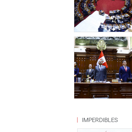
Participaron del debate los 
Esdras Medina Minaya (UyD), 
(BMCN), Héctor Valer Pinto (SP
este importante actor del sis
OFICINA DE COMUNICACIONE
IMPERDIBLES