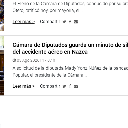
El Pleno de la Cámara de Diputados, conducido por su pr
congresistas Segundo Quiroz Barboza (BMCN), Edwin Martínez Ta
Otero, ratificó hoy, por mayoría, el...
Guido Bellido Ugarte (PB), Francis Paredes Castro (PP), Paul Gu
Leer más >
Compartir
), entre otros, quienes coincidieron en respaldar la propuesta y 
tema educativo.
S E IMAGEN INSTITUCIONAL
Cámara de Diputados guarda un minuto de sil
del accidente aéreo en Nazca
05 Ago 2026 | 17:07 h
A solicitud de la diputada Mady Yonz Núñez de la banca
Popular, el presidente de la Cámara...
Leer más >
Compartir