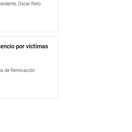
esidente, Oscar Reto
lavera (NoA),
tiérrez Ticona
hacer justicia con
encio por víctimas
da de Renovación