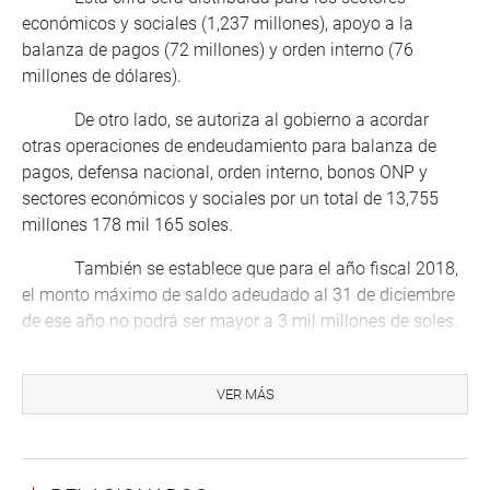
económicos y sociales (1,237 millones), apoyo a la
balanza de pagos (72 millones) y orden interno (76
millones de dólares).
De otro lado, se autoriza al gobierno a acordar
otras operaciones de endeudamiento para balanza de
pagos, defensa nacional, orden interno, bonos ONP y
sectores económicos y sociales por un total de 13,755
millones 178 mil 165 soles.
También se establece que para el año fiscal 2018,
el monto máximo de saldo adeudado al 31 de diciembre
de ese año no podrá ser mayor a 3 mil millones de soles.
EQUILIBRIO FINANCIERO
VER MÁS
Inmediatamente después, la presidenta de la
comisión dio a conocer los alcances principales del
proyecto de Ley de Equilibrio Financiero del presupuesto
público.