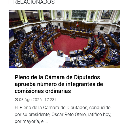
RELACIONADOS
«Hemos logrado que el Ministerio de Trabajo flexibilice el
horario de los trabajadores y ha exhortado a los
empleadores que los días que sus colaboradores faltaron
por las lluvias no sean contabilizados como falta o
tardanza. Estas horas serán recuperadas de acuerdo a la
programación que ambos establezcan . La medida regirá
desde el 24 de marzo», comunicó el congresista más
joven del Perú.
DESPACHO CONGRESAL
Pleno de la Cámara de Diputados
aprueba número de integrantes de
comisiones ordinarias
05 Ago 2026 | 17:28 h
El Pleno de la Cámara de Diputados, conducido
por su presidente, Oscar Reto Otero, ratificó hoy,
por mayoría, el...