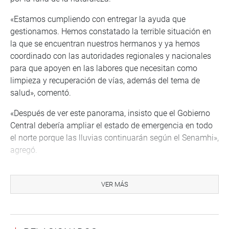
«Estamos cumpliendo con entregar la ayuda que
gestionamos. Hemos constatado la terrible situación en
la que se encuentran nuestros hermanos y ya hemos
coordinado con las autoridades regionales y nacionales
para que apoyen en las labores que necesitan como
limpieza y recuperación de vías, además del tema de
salud», comentó.
«Después de ver este panorama, insisto que el Gobierno
Central debería ampliar el estado de emergencia en todo
el norte porque las lluvias continuarán según el Senamhi»,
agregó.
Horarios para trabajadores
VER MÁS
El parlamentario lambayecano anunció además que los
empleados que llegaron tarde o no asistieron a su centro
de trabajo por las lluvias, no se verán afectados en la
planilla.