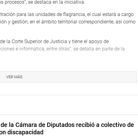
 procesos”, se destaca en la iniciativa.
ración para las unidades de flagrancia, el cual estará a cargo
n y gestión, en el ámbito territorial correspondiente, así como
de la Corte Superior de Justicia y tiene el apoyo de
iones e informática, entre otras”, se detalla en parte de la
 de órganos especializados en flagrancia delictiva a
el órgano competente de las instituciones que conforman el
VER MÁS
grancia Delictiva.
de la Cámara de Diputados recibió a colectivo de
on discapacidad