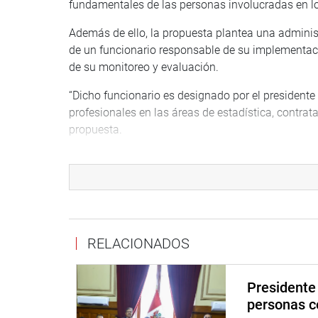
fundamentales de las personas involucradas en los
Además de ello, la propuesta plantea una administ
de un funcionario responsable de su implementació
de su monitoreo y evaluación.
“Dicho funcionario es designado por el presidente 
profesionales en las áreas de estadística, contratac
propuesta.
Otro punto importante del dictamen es la creación
exclusividad, el cual se dará por los titulares o 
Sistema Nacional de Justicia Especializado en Fla
RELACIONADOS
Presidente 
personas c