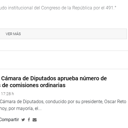
udo institucional del Congreso de la República por el 491.°
ata Ramos, de 15 años, quien cursa el cuarto año de
VER MÁS
stumbres de Lima. Descripción de la pintura”.
 femenino inspirado en la Tapada Limeña. Su traje negro
eja la cultura popular actual. En su cabeza se fusiona la Cruz
a Cámara de Diputados aprueba número de
onumentos y gastronomía, mostrando que Lima es memoria, vida
s de comisiones ordinarias
 17:28 h
huca Barreto, estudiante de 17 años de quinto año de
a Cámara de Diputados, conducido por su presidente, Oscar Reto
 Comas.
 hoy, por mayoría, el...
y Tradición”.
Compartir