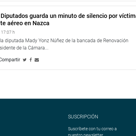
 través de un rostro femenino que hace referencia a Sarita
s de fe popular y tradición religiosa. Su vestimenta une lo
Diputados guarda un minuto de silencio por vícti
nte aéreo en Nazca
e Acho y personajes inspirados en Pancho Fierro, mostrando la
 17:07 h
e la diputada Mady Yonz Núñez de la bancada de Renovación
lle (17 años), del quinto año de secundaria. El titulo de su
esidente de la Cámara...
caminan».
Compartir
vidad de los jóvenes, fortalecer la identidad cultural y
raciones por el aniversario de Lima.
romiso por fomentar el arte juvenil y promover espacios que
l de la capital, en una fecha emblemática para la historia de
TUCIONAL
SUSCRIPCIÓN
Suscríbete con tu correo a
nuestro newsletter.