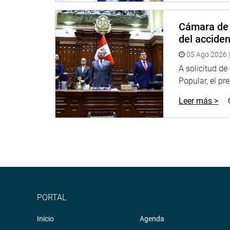
La obra pictórica representa a la ciudad de Lima a
Colonia fusionada con Santa Rosa de Lima, símbolo
Cámara de 
popular con lo colonial.
del accide
Alrededor aparecen la danza marinera, la plaza d
05 Ago 2026 |
memoria, costumbres y vida cultural limeña.
A solicitud d
El tercer lugar fue para José Alexander Mendoza Va
Popular, el pr
pintura fue «Una ciudad formada por quienes la 
Leer más >
El concurso tuvo como propósito estimular la creati
promover la participación estudiantil en las celeb
Con esta iniciativa, el Congreso reafirmó su comp
acerquen a la ciudadanía escolar a la vida cultura
Lima.
OFICINA DE COMUNICACIONES E IMAGEN INSTI
PORTAL
Inicio
Agenda