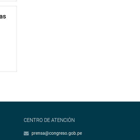
mas
CENTRO DE ATENCIÓN
prensa@congreso.gob.pe