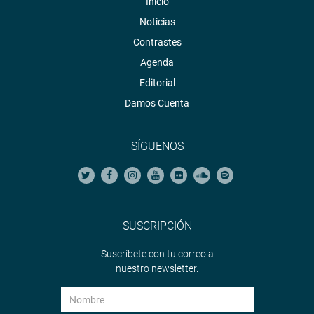
Inicio
nuevos seguidores, mientras que en twitter son 81, 858
sin haber invertido nada en publicidad”, detalló el jefe de
Noticias
la Oficina de Comunicaciones.
Contrastes
Agenda
Editorial
Damos Cuenta
SÍGUENOS
CENTRO DE NOTICIAS
PRENSA-CONGRESO 11-6-18
SUSCRIPCIÓN
Suscríbete con tu correo a
Puede encontrar más información en nuestra página web
nuestro newsletter.
y redes sociales.