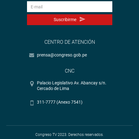
Heraldo
:
goo.gl/Ty5Tto
Suscribirme
Portal:
http://www.congreso.gob.pe/
Facebook:
https://goo.gl/s5t7XN
CENTRO DE ATENCIÓN
Twitter:
https://goo.gl/iMywRR
YouTube:
https://goo.gl/VBXBNk
prensa@congreso.gob.pe
Radio:
goo.gl/hMwTg1
CNC
fotografia.congreso.gob.pe
Palacio Legislativo Av. Abancay s/n.
Cercado de Lima
311-7777 (Anexo 7541)
Congreso TV 2023. Derechos reservados.