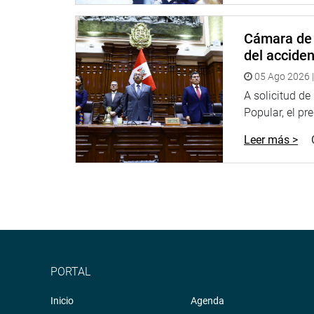
(Podemos Perú); Yessica Apaza Quispe (UPP); Wid
(APP); Yessy Fabián Díaz (AP); Tania Rodas Malc
Cámara de 
También Napoleón Puño Lecarnaque (APP): Alexa
del accide
Perú); Carlos Simeón Hurtado (AP); Rosario Parede
05 Ago 2026 |
Tocto Guerrero (Somos Perú); Otto Guibovich Arte
A solicitud d
La voz de los congresistas que votaron en contra d
Popular, el pr
participación del parlamentario Posemoscrowte 
Leer más >
PRENSA-CONGRESO
PORTAL
Inicio
Agenda