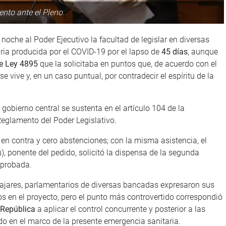
nto ante el Pleno.
noche al Poder Ejecutivo la facultad de legislar en diversas
ria producida por el COVID-19 por el lapso de
45 días
, aunque
e Ley 4895
que la solicitaba en puntos que, de acuerdo con el
 se vive y, en un caso puntual, por contradecir el espíritu de la
obierno central se sustenta en el artículo 104 de la
 Reglamento del Poder Legislativo.
s en contra y cero abstenciones; con la misma asistencia, el
, ponente del pedido, solicitó la dispensa de la segunda
aprobada.
Pajares, parlamentarios de diversas bancadas expresaron sus
 en el proyecto, pero el punto más controvertido correspondió
 República
a aplicar el control concurrente y posterior a las
do en el marco de la presente emergencia sanitaria.