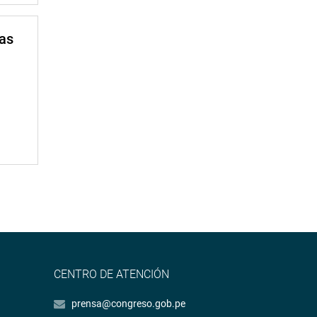
mas
CENTRO DE ATENCIÓN
prensa@congreso.gob.pe