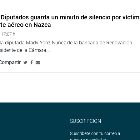
man Vigo Gutiérrez (Fuerza Popular); Jhosept Pérez Mimbela
a (APP)
Diputados guarda un minuto de silencio por vícti
nder Lozano Inostroza (AP). Grimaldo Vásquez Tan (Somos
nte aéreo en Nazca
s Eyzaguirre (AP); María Céspedes Cárdenas (Frepap); Felícita
 17:07 h
aga (AP).
e la diputada Mady Yonz Núñez de la bancada de Renovación
e la delegación de facultades al Ejecutivo se reflejó en la
esidente de la Cámara...
Chagua Payano (UPP).
Compartir
SUSCRIPCIÓN
Suscríbete con tu correo a
nuestro newsletter.