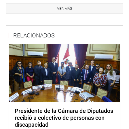
En tanto, Pedro Santa Cruz se mostró agradecido con el
Parlamento y, a su vez, exhortó a seguir trabajando en
VER MÁS
difundir su obra a todos los peruanos y el resto del
mundo.
“Están siendo días muy intensos y emotivos. Hoy
RELACIONADOS
precisamente es el día de su cumpleaños y además de
celebración por el Día de la Cultura Afroperuana. Para
nosotros es un gran orgullo”, finalizó.
RECONOCIMIENTO A CELIA CRUZ
Seguidamente el titular del Parlamento otorgó también la
Medalla de Honor del Congreso de la República del Perú,
en el grado de Caballero, a la extinta cantante cubana
Celia Caridad Cruz Alfonso, conocida artísticamente
como “Celia Cruz”, en conmemoración a los cien años de
Presidente de la Cámara de Diputados
su nacimiento, y en mérito a su invaluable aporte a la
recibió a colectivo de personas con
música latina, que genera un impacto trascendental en la
discapacidad
identidad cultural afroamericana.