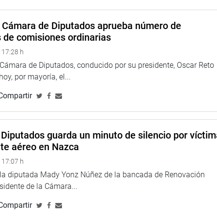
a Cámara de Diputados aprueba número de
s de comisiones ordinarias
 17:28 h
a Cámara de Diputados, conducido por su presidente, Oscar Reto
 hoy, por mayoría, el...
Compartir
ra Zagal, dijo que próximamente se dará información sobre el
es y al hemiciclo, previa evaluación del informe alcanzado
es de la Municipalidad Metropolitana de Lima.
Diputados guarda un minuto de silencio por vícti
aforos, de modificaciones a los balcones del hemiciclo, a
nte aéreo en Nazca
stá en evaluación por la gente experta”, anotó.
 17:07 h
los diferentes ambientes del Parlamento Nacional, según las
e la diputada Mady Yonz Núñez de la bancada de Renovación
eniendo en cuenta un eventual rebrote de los casos de la
esidente de la Cámara...
Compartir
odrán ingresar al recinto desde la puerta posterior del Palacio