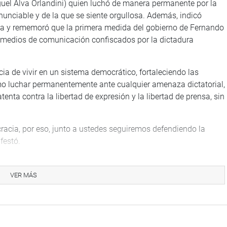
uel Alva Orlandini) quien luchó de manera permanente por la
enunciable y de la que se siente orgullosa. Además, indicó
cia y rememoró que la primera medida del gobierno de Fernando
s medios de comunicación confiscados por la dictadura
cia de vivir en un sistema democrático, fortaleciendo las
omo luchar permanentemente ante cualquier amenaza dictatorial,
enta contra la libertad de expresión y la libertad de prensa, sin
racia, por eso, junto a ustedes seguiremos defendiendo la
festó.
enida a los periodistas acreditados ante el Congreso y confió
de las instancias pertinentes, puedan hacer su trabajo del
VER MÁS
de la COVID-19.