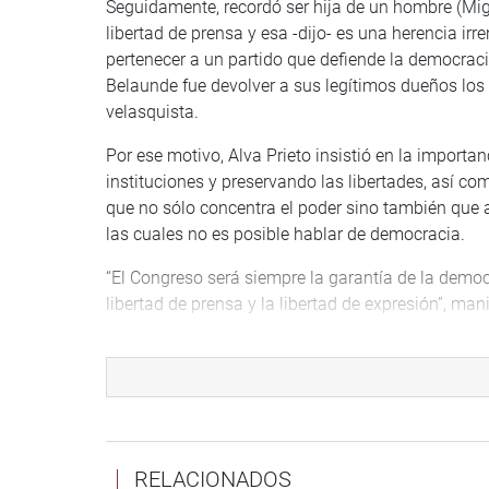
Seguidamente, recordó ser hija de un hombre (Mig
libertad de prensa y esa -dijo- es una herencia irr
pertenecer a un partido que defiende la democra
Belaunde fue devolver a sus legítimos dueños lo
velasquista.
Por ese motivo, Alva Prieto insistió en la importan
instituciones y preservando las libertades, así c
que no sólo concentra el poder sino también que at
las cuales no es posible hablar de democracia.
“El Congreso será siempre la garantía de la democ
libertad de prensa y la libertad de expresión”, mani
Finalmente, la titular del Parlamento dio la bienv
que pronto, respetando los informes de seguridad 
mismo modo que lo hacían antes de la pandemia 
RELACIONADOS