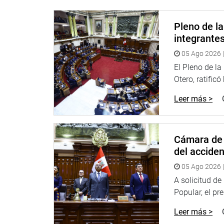
Pleno de l
integrante
05 Ago 2026 |
El Pleno de l
Otero, ratificó
Leer más >
En tanto el oficial mayor del Congreso, Hugo Rovi
acceso de los periodistas a las salas de comision
recientemente por la Oficina de Riesgos y Desastr
Cámara de 
“Tiene más de 100 páginas. Nos está hablando de 
del accide
algunas salas, y el riesgo que tiene el Congreso. E
05 Ago 2026 |
Además, Rovira dijo que se respetará el aforo en 
A solicitud d
medidas dispuestas por el Ministerio de Salud y t
Popular, el pr
COVID-19.
Leer más >
También informó que los periodistas acreditados p