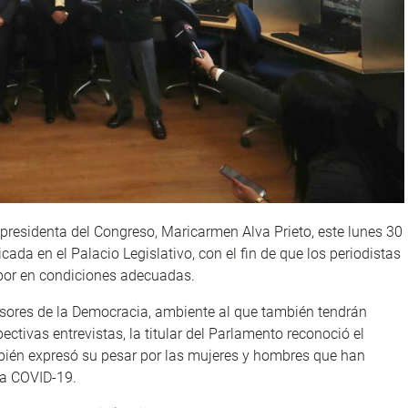
residenta del Congreso, Maricarmen Alva Prieto, este lunes 30
cada en el Palacio Legislativo, con el fin de que los periodistas
bor en condiciones adecuadas.
nsores de la Democracia, ambiente al que también tendrán
tivas entrevistas, la titular del Parlamento reconoció el
ambién expresó su pesar por las mujeres y hombres que han
la COVID-19.