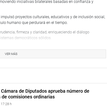
moviendo iniciativas bilaterales basadas en confianza y
impulsó proyectos culturales, educativos y de inclusión social,
nculo humano que perdurará en el tiempo.
udencia, firmeza y claridad, enriqueciendo el diálogo
istemas democráticos sólidos.
ue reconocido no solo como un diplomático ejemplar sino
ado que se espera continúe fortaleciendo la relación entre
VER MÁS
ousa Moreira de Lemos expresó su honor y emoción por la
so como pilar fundamental de la democracia peruana.
e demostrar el interés sincero de Portugal en el Perú, más allá
a Cámara de Diputados aprueba número de
s de comisiones ordinarias
 existen intereses económicos de alto impacto que orientan la
 17:28 h
ción de empresas de su país en el Perú, las cuales dijo “están