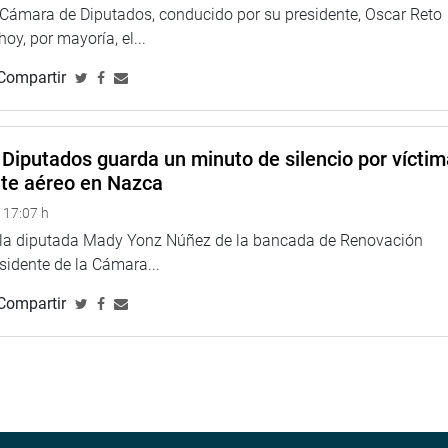
s peruanos”.
a Cámara de Diputados, conducido por su presidente, Oscar Reto
 hoy, por mayoría, el...
en el país. Portugal fue el tercer mayor inversor extranjero en
Compartir
-peruana será la encargada de la ampliación del puerto de
d y talento peruano.
Diputados guarda un minuto de silencio por vícti
nte aéreo en Nazca
acio Legislativo, contó también con la participación de los
da Fuerza Popular) y María del Carmen Alva Prieto (bancada
 17:07 h
e la diputada Mady Yonz Núñez de la bancada de Renovación
esidente de la Cámara...
TUCIONAL
Compartir