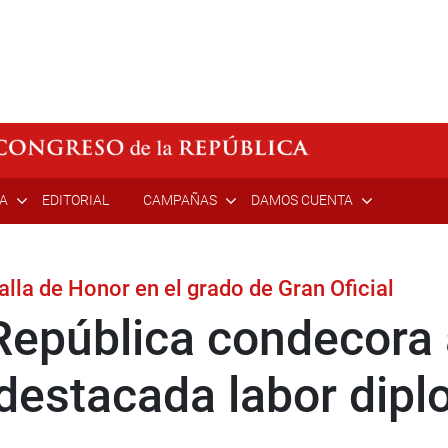
ÍA
EDITORIAL
CAMPAÑAS
DAMOS CUENTA
alla de Honor en el grado de Gran Oficial
República condecora
 destacada labor dipl