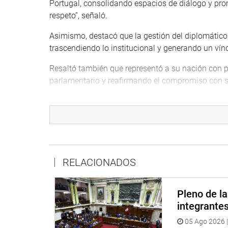
Portugal, consolidando espacios de diálogo y pro
respeto”, señaló.
Asimismo, destacó que la gestión del diplomático 
trascendiendo lo institucional y generando un ví
Resaltó también que representó a su nación con pr
parlamentario y reafirmando el compromiso con s
Fernando Rospigliosi subrayó que el embajador f
también como un “amigo del Perú”, dejando un leg
ambas naciones.
Por su parte, el embajador Joaquim Alberto de S
distinción, resaltando la importancia del Congre
RELACIONADOS
Señaló que su principal misión desde su llegada fu
de su relación con otros países de la región.
Pleno de l
integrante
Destacó que, más allá de los valores compartidos,
05 Ago 2026 |
política exterior portuguesa, y subrayó la contribu