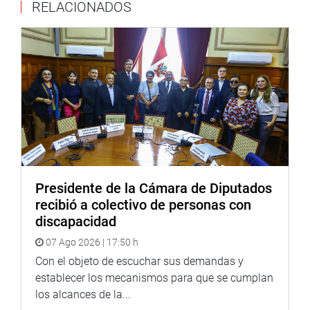
RELACIONADOS
Y justamente durante su visita, al frente de una
delegación multipartidaria, a la zona del desastre
ecológico, Wong ratificó la urgencia que el Congreso
investigue -«hasta las últimas consecuencias y caiga
quien caiga»-el vertido de seis mil barriles de hidrocarburo
en el mar del Callao.
Es más, aseveró que la investigación parlamentaria será
un hecho en el próximo pleno congresal.
«Nuestros hermanos chalacos y el país merecen una
explicación por este desastre ambiental. Se hará una
Presidente de la Cámara de Diputados
rápida y exhaustiva investigación», aseguró el
recibió a colectivo de personas con
representante de Podemos Perú al término de su
discapacidad
inspección a la zona del desastre ambiental
07 Ago 2026 | 17:50 h
conjutamente con sus colegas Ernesto Bustamante (FP),
Patricia Juárez (FP), Norma Yarrow (Avanza País),
Con el objeto de escuchar sus demandas y
Adriana Tudela (Avanza País) y Édgar Tello (Perú Libre).
establecer los mecanismos para que se cumplan
los alcances de la...
OFICINA DE COMUNICACIONES