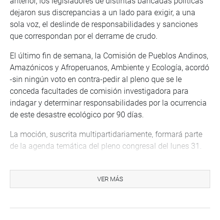
anterior, los legisladores de distintas bancadas políticas
dejaron sus discrepancias a un lado para exigir, a una
sola voz, el deslinde de responsabilidades y sanciones
que correspondan por el derrame de crudo.
El último fin de semana, la Comisión de Pueblos Andinos,
Amazónicos y Afroperuanos, Ambiente y Ecología, acordó
-sin ningún voto en contra-pedir al pleno que se le
conceda facultades de comisión investigadora para
indagar y determinar responsabilidades por la ocurrencia
de este desastre ecológico por 90 días.
La moción, suscrita multipartidariamente, formará parte
de la agenda temática del pleno congresal del lunes 31.
Paralelamente, el segundo vicepresidente del Parlamento,
Enrique Wong, viene impulsando -desde los primeros días
VER MÁS
que se produjo la desgracia ambiental- que la Comisión
de Fiscalización tenga las mismas atribuciones de una
comisión investigadora para indagar este tema.