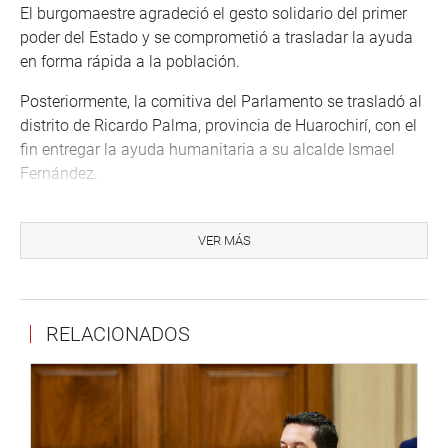
El burgomaestre agradeció el gesto solidario del primer
poder del Estado y se comprometió a trasladar la ayuda
en forma rápida a la población.
Posteriormente, la comitiva del Parlamento se trasladó al
distrito de Ricardo Palma, provincia de Huarochirí, con el
fin entregar la ayuda humanitaria a su alcalde Ismael
Fernández.
Los pobladores de esa jurisdicción saludaron y
agradecieron al Congreso de la República por hacerse
VER MÁS
presente en esos momentos difíciles para ellos.
Cabe indicar que ayer martes 17, la presidenta del
Congreso, Luz Salgado Rubianes, y los vicepresidentes
RELACIONADOS
Richard Acuña y Luciana León, y los legisladores Pedro
Olaechea (PPK) y Percy Alcalá (FP), hicieron lo propio en
Santa Eulalia y se reunieron con su alcalde Abel Aguilar.
En esa jurisdicción, además de dejar bidones de agua y