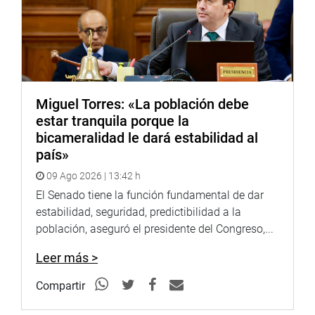
alimentos no perecibles para los damnificados, los
parlamentarios conocieron in situ las necesidades de la
población de esa zona de la capital.
PRENSA-CONGRESO
Miguel Torres: «La población debe
estar tranquila porque la
Puede encontrar más información en nuestra página web
bicameralidad le dará estabilidad al
y redes sociales.
país»
http://www.congreso.gob.pe/
09 Ago 2026 | 13:42 h
El Senado tiene la función fundamental de dar
Facebook:
https://www.facebook.com/congresoperu
estabilidad, seguridad, predictibilidad a la
Twitter:
población, aseguró el presidente del Congreso,...
https://twitter.com/congresoperu
<https://twitter.com/congresoperu>
Leer más >
Youtube:
http://www.youtube.com/congresoperu
Compartir
<http://www.youtube.com/congresoperu>