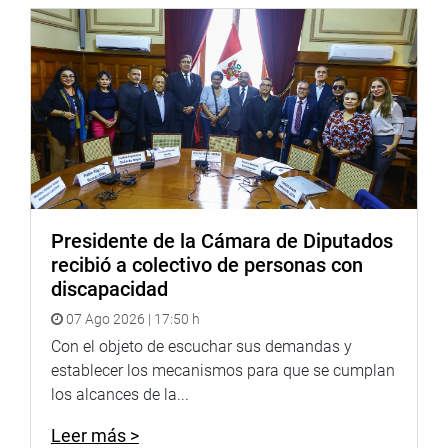
Soundcloud:
https://soundcloud.com/radiocongreso
<https://soundcloud.com/radiocongreso>
Sistema de Archivo Fotográfico (SAF):
http://www4.congreso.gob.pe/fotografia.asp
Presidente de la Cámara de Diputados
recibió a colectivo de personas con
discapacidad
07 Ago 2026 | 17:50 h
Con el objeto de escuchar sus demandas y
establecer los mecanismos para que se cumplan
los alcances de la...
Leer más >