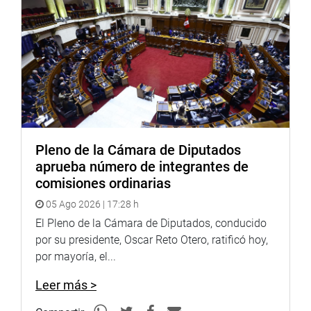
Twitter:
https://twitter.com/congresoperu
>
<
https://twitter.com/congresoperu
Youtube:
http://www.youtube.com/congresoperu
>
<
http://www.youtube.com/congresoperu
Sistema de Archivo Fotográfico (SAF):
http://www4.congreso.gob.pe/fotografia.asp
Pleno de la Cámara de Diputados
aprueba número de integrantes de
comisiones ordinarias
05 Ago 2026 | 17:28 h
El Pleno de la Cámara de Diputados, conducido
por su presidente, Oscar Reto Otero, ratificó hoy,
por mayoría, el...
Leer más >