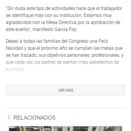
“Sin duda este tipo de actividades hace que el trabajador
se identifique más con su institución. Estamos muy
agradecidos con la Mesa Directiva por la aprobación de
este evento”, manifestó García Foy.
Deseó a todas las familias del Congreso una Feliz
Navidad y que el próximo año se cumplan las metas que
se han trazado, sus objetivos personales, profesionales, y
que cada vez los padres se sientan más satisfechos de
sus hijos.
Finalmente, los pequeños recibieron regalos como
complemento de la celebración navideña. (LV)
VER MÁS
PRENSA-CONGRESO
Puede encontrar más información en nuestra página web
y redes sociales.
RELACIONADOS
http://www.congreso.gob.pe/
Facebook:
https://www.facebook.com/congresoperu