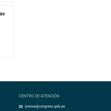
mas
CENTRO DE ATENCIÓN
prensa@congreso.gob.pe