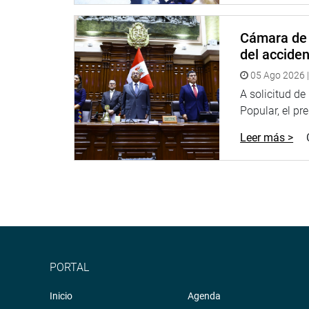
Portal:
http://www.congreso.gob.pe/
Facebook:
https://goo.gl/s5t7XN
Cámara de 
del accide
Twitter:
https://goo.gl/iMywRR
YouTube:
https://goo.gl/VBXBNk
05 Ago 2026 |
A solicitud d
Radio:
goo.gl/hMwTg1
Popular, el pr
fotografia.congreso.gob.pe
Leer más >
PORTAL
Inicio
Agenda