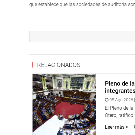
que establece que las sociedades de auditoría son
RELACIONADOS
CENTRO DE NOTICIAS
PRENSA-CONGRESO 3-10-2018
Pleno de l
integrante
05 Ago 2026 |
Puede encontrar más información en nuestra pág
El Pleno de l
Otero, ratificó
Heraldo
:
goo.gl/Ty5Tto
Leer más >