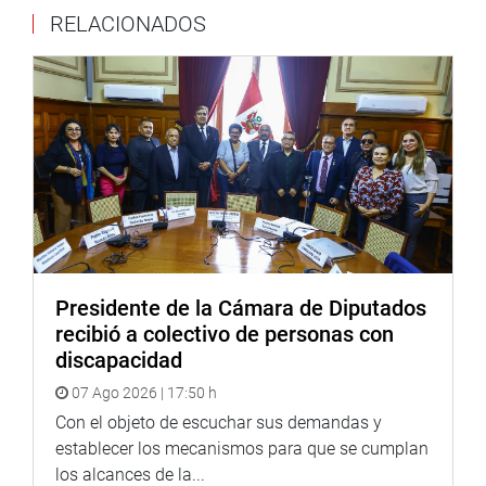
RELACIONADOS
tres décadas”, lo que limita la motivación y dificulta
retener personal técnico especializado, incluso en labores
de campo y emergencia.
En ese contexto, el dictamen aprobado autoriza al
Ministerio de Economía y Finanzas a realizar un estudio
técnico y aprobar una nueva escala salarial financiada
íntegramente con el presupuesto institucional de Cofopri,
sin exigir recursos adicionales al tesoro público.
La autora del Proyecto de Ley N.° 11266/2024-CR,
Marleny Portero (bancada AP), sostuvo que la aprobación
Presidente de la Cámara de Diputados
es un acto de equidad. Además, recordó que la entidad ha
recibió a colectivo de personas con
sido clave para mejorar la calidad de vida de casi 12
discapacidad
millones de peruanos, “otorgándoles seguridad jurídica
07 Ago 2026 | 17:50 h
sobre sus predios y facilitando su acceso al sistema
financiero”, incluso en contextos de desastres como los
Con el objeto de escuchar sus demandas y
terremotos de Ica en 2007.
establecer los mecanismos para que se cumplan
El congresista Edgar Raymundo (bancada BDP), autor del
los alcances de la...