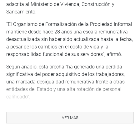
adscrita al Ministerio de Vivienda, Construcción y
Saneamiento.
“El Organismo de Formalización de la Propiedad Informal
mantiene desde hace 28 años una escala remunerativa
desactualizada sin haber sido actualizada hasta la fecha,
a pesar de los cambios en el costo de vida y la
responsabilidad funcional de sus servidores”, afirmó.
Según añadió, esta brecha “ha generado una pérdida
significativa del poder adquisitivo de los trabajadores,
una marcada desigualdad remunerativa frente a otras
entidades del Estado y una alta rotación de personal
calificado”.
Soto remarcó que Cofopri cuenta hoy con 936
trabajadores, de los cuales 146 pertenecen al régimen
VER MÁS
laboral 728, es decir, apenas el 15.6 %. Este grupo,
recordó, ingresó por concurso público, pero “sus
remuneraciones permanecen congeladas desde hace casi