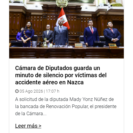
Cabe resaltar que la Ley de Presupuesto del Sector
Público 2024 representa un incremento de alrededor de S/
15 000 millones de soles para los gobiernos regionales y
locales en comparación con el presupuesto del presente
año.
OFICINA DE COMUNICACIONES E IMAGEN
INSTITUCIONAL
Cámara de Diputados guarda un
minuto de silencio por víctimas del
accidente aéreo en Nazca
05 Ago 2026 | 17:07 h
A solicitud de la diputada Mady Yonz Núñez de
la bancada de Renovación Popular, el presidente
de la Cámara...
Leer más >