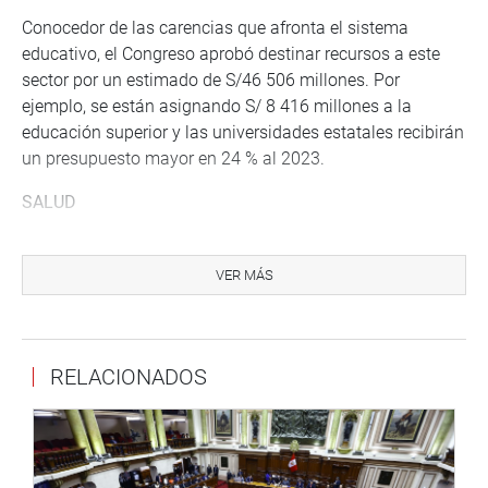
Conocedor de las carencias que afronta el sistema
educativo, el Congreso aprobó destinar recursos a este
sector por un estimado de S/46 506 millones. Por
ejemplo, se están asignando S/ 8 416 millones a la
educación superior y las universidades estatales recibirán
un presupuesto mayor en 24 % al 2023.
SALUD
Son alrededor de S/ 29 000 millones los recursos
aprobados para el sector salud, de los cuales S/ 2 560
VER MÁS
millones son para el Seguro Integral de Salud, S/ 584
millones para la salud mental, S/ 1 200 millones para
acciones de prevención del cáncer, S/ 664 millones para
RELACIONADOS
inversión en infraestructura de hospitales.
SEGURIDAD
Para fortalecer las acciones de patrullaje policial,