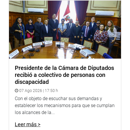
regulatoria aplicable a las propuestas normativas el
Poder Ejecutivo.
Asimismo, entre otras, destinar medidas para el
emprendimiento de personas con discapacidad; prevenir,
sancionar y erradicar la violencia contra las mujeres;
implementar el voluntariado en poblaciones vulnerables;
y regular la gestión de sustancias químicas para proteger
la salud de las personas y el ambiente.
Presidente de la Cámara de Diputados
Por su lado, la presidenta de la Comisión de Economía,
recibió a colectivo de personas con
Rosangella Barbarán Reyes (FP), destacó que en materia
discapacidad
de inversión pública, se establezca disposiciones
07 Ago 2026 | 17:50 h
especiales hasta diciembre del 2024 sobre licencias de
habilitación urbana y edificación, certificación ambiental
Con el objeto de escuchar sus demandas y
y ejecución de inversiones con recursos del canon, sobre
establecer los mecanismos para que se cumplan
canon, regalías y del fondo de Desarrollo Socioeconómico
los alcances de la...
de Camisea (FOCAM).
Leer más >