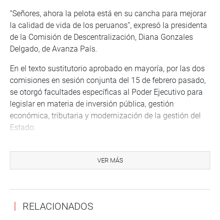
“Señores, ahora la pelota está en su cancha para mejorar
la calidad de vida de los peruanos”, expresó la presidenta
de la Comisión de Descentralización, Diana Gonzales
Delgado, de Avanza País.
En el texto sustitutorio aprobado en mayoría, por las dos
comisiones en sesión conjunta del 15 de febrero pasado,
se otorgó facultades específicas al Poder Ejecutivo para
legislar en materia de inversión pública, gestión
económica, tributaria y modernización de la gestión del
Estado.
Durante su exposición, la congresista Gonzales Delgado
sustentó lo concerniente a la modernización de la gestión
VER MÁS
del Estado a través de la actualización de su ley marco
Ley 27658; la modificación de la Ley de Procedimiento
Administrativo General, referido a los procesos
RELACIONADOS
administrativo estandarizados; y el establecimiento del
marco normativo para el fortalecimiento de la calidad