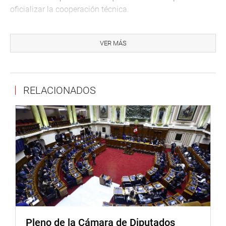
oficializar la cooperación técnica.
A través de la aprobación de este dictamen, el Congreso
habilita la realización de un encuentro que fortalecerá las
VER MÁS
capacidades científicas y operativas destinadas al
monitoreo y verificación de posibles actividades
nucleares en la región.
RELACIONADOS
OFICINA DE COMUNICACIONES E IMAGEN
INSTITUCIONAL
Pleno de la Cámara de Diputados