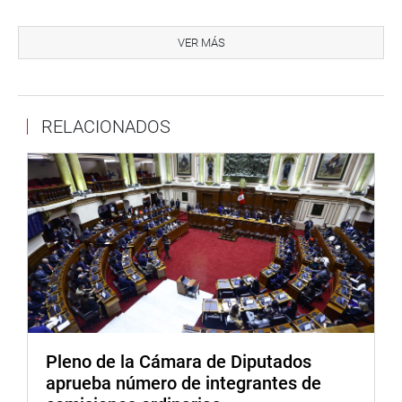
Entre las modificaciones está el artículo 37º, mediante el
cual se autoriza transferencias de recursos para atender
VER MÁS
requerimientos del Sistema Integral de Salud (SIS) y otra
adición para atender los pagos de sentencias laborales
hasta los 50 mil soles. Igualmente, una bonificación para
RELACIONADOS
los trabajadores del Poder Judicial y del Ministerio
Público.
También se integrarán como parte del cuerpo policial, en
calidad de asimilados, las enfermeras de los hospitales
de la PNP y los servidores profesionales y técnicos de esa
institución.
Igualmente, se exonera al Congreso del artículo 6 de la
Ley de Presupuesto, a fin de que pueda aprobar mejoras
remunerativas a sus servidores. Se incluyó numerosas
disposiciones que declaran de necesidad pública la
Pleno de la Cámara de Diputados
ejecución de importantes obras de carácter nacional y
aprueba número de integrantes de
regional. También se autorizó la creación de diversas