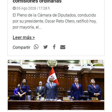
comisiones ordinarias
unidades ejecutoras, con cargo a los pliegos
05 Ago 2026 | 17:28 h
presupuestales respectivos.
El Pleno de la Cámara de Diputados, conducido
La sesión, tras aprobar los mencionados proyectos, fue
por su presidente, Oscar Reto Otero, ratificó hoy,
levantada a las 04:00 horas de la madrugada del sábado
por mayoría, el...
28. (sn, er, jarvi)
Leer más >
PRENSA-CONGRESO
Compartir
Puede encontrar más información en nuestra página web
y redes sociales.
http://www.congreso.gob.pe/
Facebook:
https://www.facebook.com/congresodelarepublicadelperu?
fref=ts
Twitter: https://twitter.com/congresoperu
Youtube: http://www.youtube.com/congresoperu