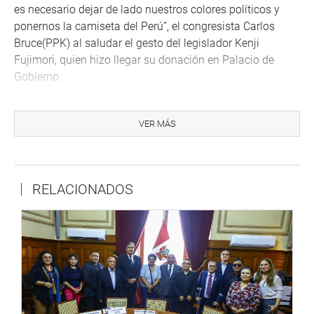
es necesario dejar de lado nuestros colores políticos y
ponernos la camiseta del Perú”, el congresista Carlos
Bruce(PPK) al saludar el gesto del legislador Kenji
Fujimori, quien hizo llegar su donación en Palacio de
Gobierno.
Destacó la disposición y el trabajo que vienen realizando
los 130 congresistas al cumplir diversas labores de apoyo
VER MÁS
y asistencia a los miles de pobladores afectados en las
diversas regiones del país. “Lo importante es apoya a la
gente, a nadie le interesa los líos de los políticos”,
RELACIONADOS
consideró.
En relación a la interpelación al ministro Martín Vizcarra,
señaló que su presencia obedece a dar cumplimiento al
mandato constitucional. Sobre los temas de
reconstrucción refirió que debería estar a cargo de un
funcionario público con suficiente solvencia para ayudar