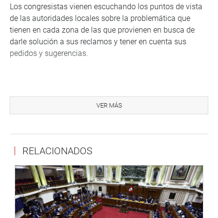
Los congresistas vienen escuchando los puntos de vista
de las autoridades locales sobre la problemática que
tienen en cada zona de las que provienen en busca de
darle solución a sus reclamos y tener en cuenta sus
pedidos y sugerencias.
PRENSA-CONGRESO / 8-9-17
VER MÁS
Puede encontrar más información en nuestra página web
y redes sociales.
http://www.congreso.gob.pe/
Facebook:
https://www.facebook.com/congresodelarepublic
RELACIONADOS
fref=ts
Twitter:
https://twitter.com/congresoperu
<
https://twitter.c
Youtube:
http://www.youtube.com/congresoperu
<
http://ww
Soundcloud:
https://soundcloud.com/radiocongreso
<
https:
Sistema de Archivo Fotográfico
(SAF):
http://www4.congreso.gob.pe/fotografia.asp