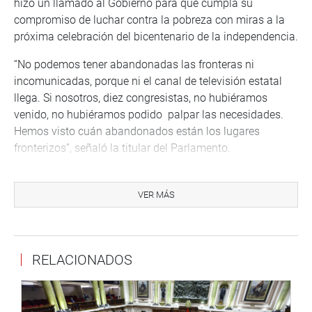
hizo un llamado al Gobierno para que cumpla su
compromiso de luchar contra la pobreza con miras a la
próxima celebración del bicentenario de la independencia.
“No podemos tener abandonadas las fronteras ni
incomunicadas, porque ni el canal de televisión estatal
llega. Si nosotros, diez congresistas, no hubiéramos
venido, no hubiéramos podido palpar las necesidades.
Hemos visto cuán abandonados están los lugares
fronterizos”, señaló la titular del Parlamento.
La titular del Congreso alertó también al ministro de
Cultura para que disponga que la señal del canal 7 de
VER MÁS
Televisión se extienda hasta estas comunidades
fronterizas, además de otras medidas orientadas a
destrabar obras de inversión estatal «porque no es
RELACIONADOS
posible que las ciudades de Brasil y Colombia, fronterizas
con Caballococha, tengan un mayor desarrollo social»,
afirmó.