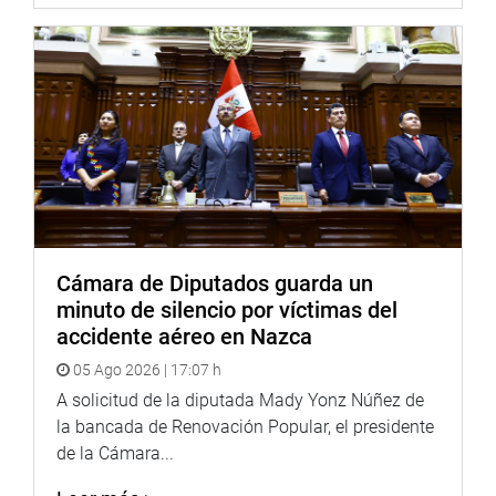
las autoridades del Ministerio de la Mujer para trabajar
esa problemática en la zona.
Los parlamentarios también constataron que los
establecimientos de salud carecen de energía eléctrica
durante las 24 horas y no tienen el equipamiento
adecuado.
En el centro de Salud de Islandia existen camillas
oxidadas y una precaria sala de partos y de operaciones
en las que las condiciones de atención son difíciles
debido a las altas temperaturas que se registran en la
Cámara de Diputados guarda un
zona. Mientras tanto, en el Centro de Salud de Santa
minuto de silencio por víctimas del
Rosa, cuyas instalaciones se inundaron durante la última
accidente aéreo en Nazca
crecida del río, no se ha hecho nada por subsanar los
05 Ago 2026 | 17:07 h
estragos, según los médicos del lugar.
A solicitud de la diputada Mady Yonz Núñez de
la bancada de Renovación Popular, el presidente
Caso aparte es la difícil situación de la educación. Los
de la Cámara...
congresistas llegaron a las instituciones educativas 343
“Corazón de Jesús” y 60276 “Eugenio Rivera López”, en