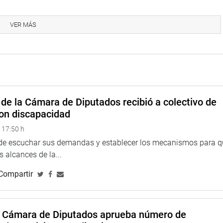
 alcalde Muñoz por haber aceptado esta primera reunión; y
 los congresistas de Lima y que acuda el que desee hacerlo.
VER MÁS
 cómo está la ciudad, el desarrollo urbano y el servicio del
onsiderado en el debate con el alcalde de Lima.
 Glave (titulación y transporte privado), Jorge Del Castillo
rbano), García Belaunde y otros, se refirieron a los problemas
s debe dar prioridad.
de la Cámara de Diputados recibió a colectivo de
on discapacidad
 de Sedapal lo integre un representante de la alcaldía
 17:50 h
 de escuchar sus demandas y establecer los mecanismos para 
metropolitano declararon a la prensa en el Hall de los Pasos
 alcances de la...
pensando modificar el Código Penal para aplicar penas severas
Compartir
do delitos (y por excesos de papeletas).
o de transportistas son pertinaces en su accionar, lo cual
o causando muertes, accidentes y choques de gran magnitud, por
a Cámara de Diputados aprueba número de