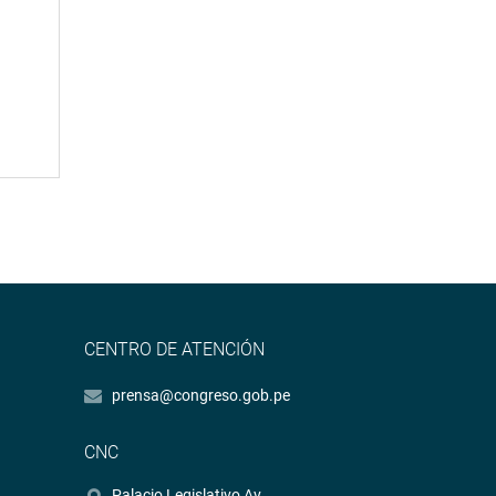
CENTRO DE ATENCIÓN
prensa@congreso.gob.pe
CNC
Palacio Legislativo Av.