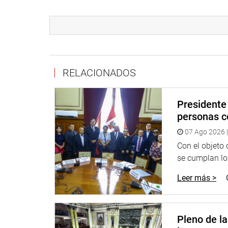
Por su parte, Francesco Petrozzi agradeció al
Marisa Glave insistió en la necesidad de invitar a
Luego, Mariana Alegre hizo un breve análisis de
transporte público, diagnóstico que debería sea c
RELACIONADOS
En las intervenciones, los congresistas Marisa
(seguridad ciudadana), Carlos Bruce (desarrollo u
principales que atraviesa Lima y a los cuales se le
Presidente 
personas c
Expresaron su acuerdo en que el directorio
07 Ago 2026 |
Metropolitano.
Con el objeto
Posteriormente, los congresistas y el alcalde 
se cumplan los
Perdidos. Allí, Muñoz Wells anunció que se está 
Leer más >
a los transportistas contumaces por haber cometi
El burgomaestre limeño dijo que un gran númer
convierte en un caos el tránsito vehicular limeñ
Pleno de l
lo que es necesario ponerle freno.