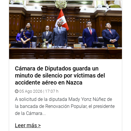
cantidad de vacunados, se evitará la cantidad de
fallecidos. Por eso, la importancia de prepararnos con
rapidez. Mientras menos contagios, menos posibilidad de
casos graves”, anotó.
Finalmente, los congresistas Wilson Soto Palacios (AP) y
Óscar Zea (PL) expusieron sus respectivas propuestas
legislativas referidas a la rehabilitación de la salud
mental por duelo patológico y para declarar de interés
nacional y necesidad pública el mejoramiento y
Cámara de Diputados guarda un
ampliación del hospital Carlos Monge (Juliaca, Puno),
minuto de silencio por víctimas del
respectivamente.
accidente aéreo en Nazca
OFICINA DE COMUNICACIONES
05 Ago 2026 | 17:07 h
A solicitud de la diputada Mady Yonz Núñez de
la bancada de Renovación Popular, el presidente
de la Cámara...
Leer más >