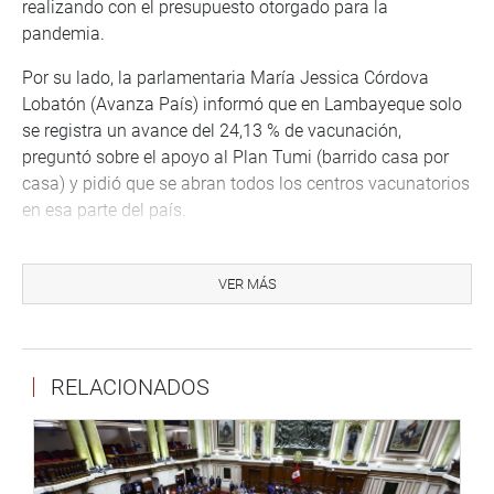
realizando con el presupuesto otorgado para la
pandemia.
Por su lado, la parlamentaria María Jessica Córdova
Lobatón (Avanza País) informó que en Lambayeque solo
se registra un avance del 24,13 % de vacunación,
preguntó sobre el apoyo al Plan Tumi (barrido casa por
casa) y pidió que se abran todos los centros vacunatorios
en esa parte del país.
Nilza Chacón Trujillo (FP), pidió que el Minsa atienda las
enfermedades que no son COVID mientras su colega Ruth
VER MÁS
Luque Ibarra (JPP) inquirió cómo el sector Salud
responderá en caso aparezcan contagios de variantes del
covid entre los jóvenes.
RELACIONADOS
El congresista, Alejandro Muñante Barrios (RP), pidió
ayuda para afrontar el drama del corte de agua potable
en perjuicio de cientos de miles de familias que viven en
el distrito de San Juan de Lurigancho, con las