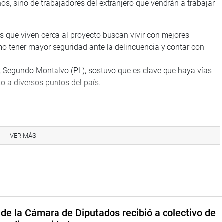
os, sino de trabajadores del extranjero que vendrán a trabajar
as que viven cerca al proyecto buscan vivir con mejores
mo tener mayor seguridad ante la delincuencia y contar con
ón, Segundo Montalvo (PL), sostuvo que es clave que haya vías
o a diversos puntos del país.
sportes y Comunicaciones, Raúl Pérez Reyes, así como otras
Terminal Multipropósito de Chancay.
VER MÁS
 (APN), a través de la Procuraduría del MTC, presentó una
 de los servicios portuarios que entregó el Estado a la
ibre competencia.
se un acuerdo entre Cosco Shipping Ports Chancay Perú S.A. y el
de la Cámara de Diputados recibió a colectivo de