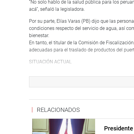
“No solo hablo de la salud pública para los peruan
acá”, señaló la legisladora.
Por su parte, Elías Varas (PB) dijo que las person
condiciones respecto del servicio de agua, así co
bienestar.
En tanto, el titular de la Comisión de Fiscalizaci
adecuadas para el traslado de productos del puert
SITUACIÓN ACTUAL
En otro momento, se presentó el ministro de Tran
autoridades, para responder por la situación del 
Cabe recordar que la Autoridad Portuaria Nacional
demanda ante el Poder Judicial por la exclusividad
empresa china, en el 2021, por ir en contra de la l
RELACIONADOS
Esta decisión se dio luego de tres años de firmar
directorio de la APN.
Presidente 