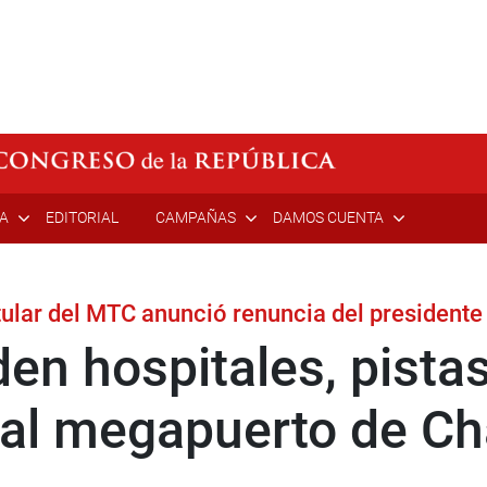
ÍA
EDITORIAL
CAMPAÑAS
DAMOS CUENTA
itular del MTC anunció renuncia del presidente
en hospitales, pistas
 al megapuerto de C