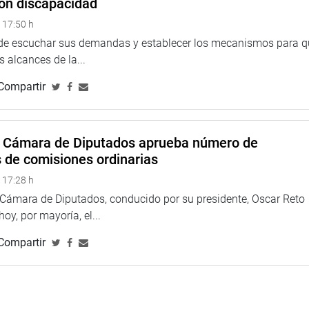
on discapacidad
el recurso que se presentó ante el Poder Judicial no quita la
 17:50 h
a posibilidad de solucionar el problema con una ley que
 de escuchar sus demandas y establecer los mecanismos para 
 alcances de la...
resunta irregularidad para la exclusividad de la empresa china,
Compartir
nal viene realizando las acciones pertinentes y anunció que el
alter José Tapia Zanabria, ha presentado su renuncia.
istro de Transportes sobre la situación del proyecto de la nueva
a Cámara de Diputados aprueba número de
s departamentos de Lima y Junín. Al respecto, señaló que para el
s de comisiones ordinarias
o tramo del estudio de ingeniería.
 17:28 h
de Producción, Sergio Gonzalez Guerrero, quien señaló que el
a Cámara de Diputados, conducido por su presidente, Oscar Reto
 550 empleos directos, además de dinamizar la industria del
 hoy, por mayoría, el...
Compartir
gional de Lima Provincias, Rosa Vásquez Cuadrado, quien dijo
administrativa ni antes ni durante la ejecución del citado
cumentación respecto a la construcción del puerto.