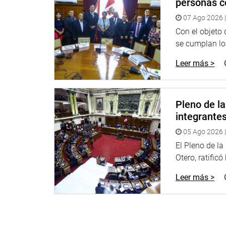
personas c
En su presentación, el titular del MTC explicó que 
07 Ago 2026 |
exclusividad de la empresa y recordó que existe l
apruebe el Congreso.
Con el objeto
se cumplan los
Respecto a las exautoridades involucradas en la p
Leer más >
Pérez Reyes dijo que la Autoridad Portuaria Nacio
actual presidente del directorio de esa entidad, W
Luego, diversos legisladores le consultaron al min
Pleno de l
Carretera Central, que permitirá la unión entre lo
integrante
mes de mayo estará concluido la entrega del últim
05 Ago 2026 |
En la sesión también estuvo presente el ministro 
El Pleno de l
megaproyecto de Chancay generará al menos 8 mil
Otero, ratificó
enlatado y harinera.
Leer más >
En la sesión también intervino la gobernadora re
que su gestión no ha tenido ninguna participación 
proyecto. Asimismo, dijo que no tiene ninguna do